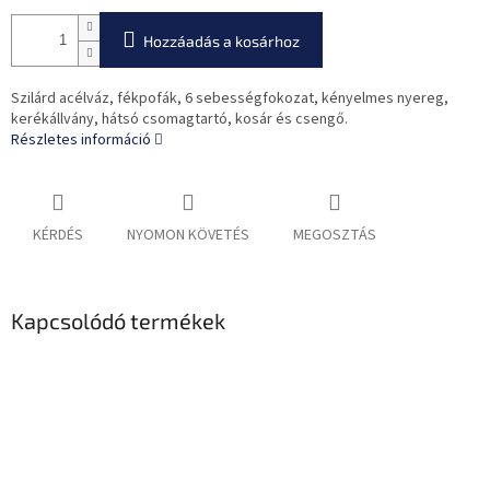
Hozzáadás a kosárhoz
Szilárd acélváz, fékpofák, 6 sebességfokozat, kényelmes nyereg,
kerékállvány, hátsó csomagtartó, kosár és csengő.
Részletes információ
KÉRDÉS
NYOMON KÖVETÉS
MEGOSZTÁS
Kapcsolódó termékek