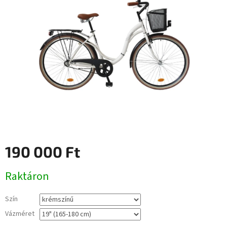
0,0
csillag.
190 000 Ft
Egységár:
Raktáron
Szín
Vázméret