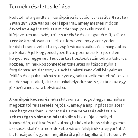
Termék részletes leírása
Fedezd fel a gondtalan kerékpározás valódi varázsát a
Reactor
Swan 28” 2026 városi kerékpárral
, amely mesteri módon
ötvözi az elegáns stílust a mindennapi praktikummal. A
kifejezetten masszív,
19”-es acélváz
és a nagyméretű,
28”-es
kerekek
pontosan arra lettek tervezve, hogy könnyedén,
lendületesen szeld át a nyüzsgő városi utcákat és a hangulatos
parkokat. A jól kiegyensúlyozott vázgeometria kifejezetten
kényelmes,
egyenes testtartást
biztosít számodra a tekerés
közben, aminek köszönhetően tökéletes kilátásod nyílik a
forgalomra. Az alacsony kialakítás miatti rendkívül kényelmes
felülés és a puha, párnázott nyereg sokkal kellemesebbé teszi a
mindennapi utakat, akár a munkahelyedre sietsz, akár csak egy
jó kávéra indulsz a belvárosba.
A kerékpár kecses és letisztult vonalai mögött egy maximálisan
megbízható felszerelés rejtőzik, amely a napi ingázások során
sem hagy cserben. A pontos és sima sebességváltást a
6
sebességes Shimano hátsó váltó
biztosítja, amellyel
könnyedén, erőlködés nélkül megbirkózol a hosszabb egyenes
szakaszokkal és a meredekebb városi felüljárókkal egyaránt. A
biztonságos és gyors megállásról a jól adagolható, hatékony
V-