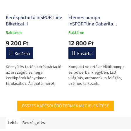
Kerékpártartó inSPORTline
Elemes pumpa
Biketical II
inSPORTline Gaberila
Power Bankkal és LED
Raktáron
Raktáron
A
A
lámpával
termék
termék
9 200 Ft
12 800 Ft
átlagos
átlagos
értékelése
értékelése
Kosárba
Kosárba
5-
5-
ből
ből
0,0
0,0
Könnyű és tartós kerékpártartó
Kompakt vezeték nélküli pumpa
csillag.
csillag.
az országúti és hegyi
és powerbank egyben, LED
kerékpárok kényelmes
világítás, automatikus felfújás,
tárolásához. Állítható méret,
számos tartozék.
beltéri és kültéri használatra
egyaránt alkalmas. A lábakon
lévő...
ÖSSZES KAPCSOLÓDÓ TERMÉK MEGJELENÍTÉSE
Leírás
Beszélgetés