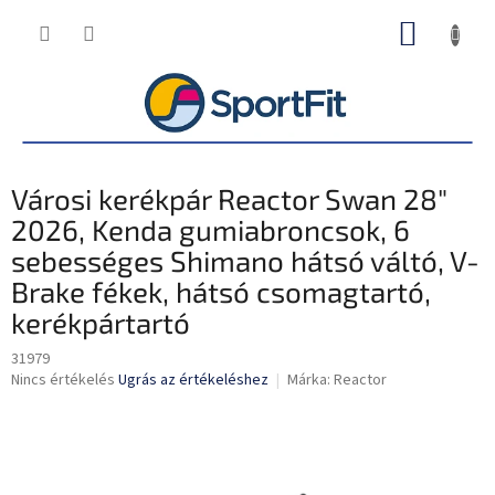
Ugrás
KOSÁR
a
fő
tartalomhoz
Városi kerékpár Reactor Swan 28"
2026, Kenda gumiabroncsok, 6
sebességes Shimano hátsó váltó, V-
Brake fékek, hátsó csomagtartó,
kerékpártartó
31979
A
Nincs értékelés
Ugrás az értékeléshez
Márka:
Reactor
termék
átlagos
értékelése
5-
ből