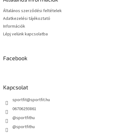
c
Általános szerződési feltételek
Adatkezelési tájékoztató
Információk
Lépj velünk kapcsolatba
Facebook
Kapcsolat
sportfit
@
sportfit.hu
06706293861
@sportfithu
@sportfithu