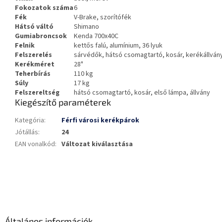
Fokozatok száma
6
Fék
V-Brake, szorítófék
Hátsó váltó
Shimano
Gumiabroncsok
Kenda 700x40C
Felnik
kettős falú, alumínium, 36 lyuk
Felszerelés
sárvédők, hátsó csomagtartó, kosár, kerékállván
Kerékméret
28"
Teherbírás
110 kg
Súly
17 kg
Felszereltség
hátsó csomagtartó, kosár, első lámpa, állvány
Kiegészítő paraméterek
Kategória
:
Férfi városi kerékpárok
Jótállás
:
24
EAN vonalkód
:
Változat kiválasztása
L
á
b
l
é
Általános információk