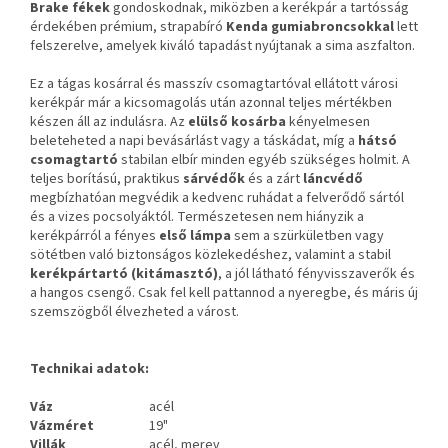
Brake fékek
gondoskodnak, miközben a kerékpár a tartósság
érdekében prémium, strapabíró
Kenda gumiabroncsokkal
lett
felszerelve, amelyek kiváló tapadást nyújtanak a sima aszfalton.
Ez a tágas kosárral és masszív csomagtartóval ellátott városi
kerékpár már a kicsomagolás után azonnal teljes mértékben
készen áll az indulásra. Az
elülső kosárba
kényelmesen
beleteheted a napi bevásárlást vagy a táskádat, míg a
hátsó
csomagtartó
stabilan elbír minden egyéb szükséges holmit. A
teljes borítású, praktikus
sárvédők
és a zárt
láncvédő
megbízhatóan megvédik a kedvenc ruhádat a felverődő sártól
és a vizes pocsolyáktól. Természetesen nem hiányzik a
kerékpárról a fényes
első lámpa
sem a szürkületben vagy
sötétben való biztonságos közlekedéshez, valamint a stabil
kerékpártartó (kitámasztó)
, a jól látható fényvisszaverők és
a hangos csengő. Csak fel kell pattannod a nyeregbe, és máris új
szemszögből élvezheted a várost.
Technikai adatok:
Váz
acél
Vázméret
19"
Villák
acél, merev