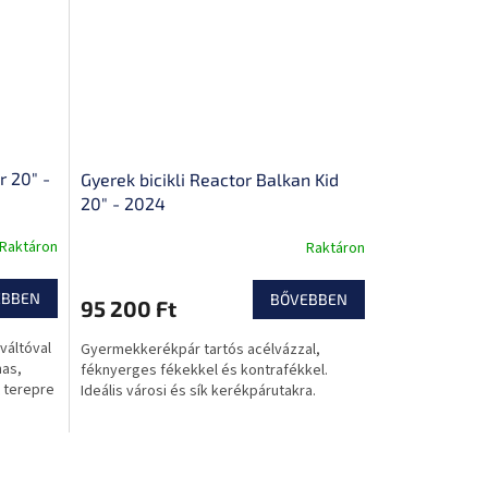
r 20" -
Gyerek bicikli Reactor Balkan Kid
20" - 2024
Raktáron
Raktáron
EBBEN
BŐVEBBEN
95 200 Ft
váltóval
Gyermekkerékpár tartós acélvázzal,
mas,
féknyerges fékekkel és kontrafékkel.
 terepre
Ideális városi és sík kerékpárutakra.