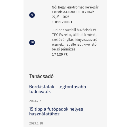
Női hegyi elektromso kerékpár
Crussis e-Guera 10.10 720Wh
27,5" - 2025
1 033 700 Ft
Junior downhill bukósisak W-
TEC Estreito, állítható méret,
szellőzőnyílás, fényvisszaverő
elemek, napellenző, kivehető
belső párnázás
17 120 Ft
Tanácsadó
Bordásfalak - legfontosabb
tudnivalók
2023.7.7
15 tipp a futópadok helyes
használatához
2023.1.18