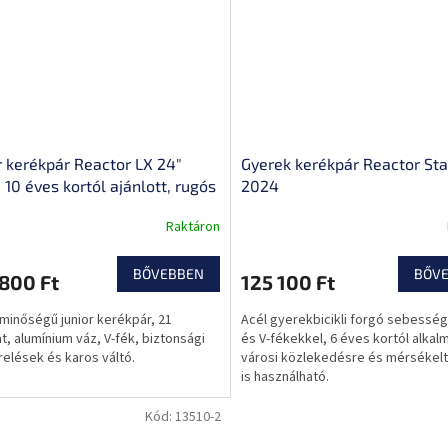
r kerékpár Reactor LX 24"
Gyerek kerékpár Reactor Sta
 10 éves kortól ajánlott, rugós
2024
, Kenda abroncsok, 21 fokozatú
Raktáron
, Shimano váltókarok
BŐVEBBEN
BŐV
800 Ft
125 100 Ft
 minőségű junior kerékpár, 21
Acél gyerekbicikli forgó sebesség
t, alumínium váz, V-fék, biztonsági
és V-fékekkel, 6 éves kortól alkal
relések és karos váltó.
városi közlekedésre és mérsékelt
is használható.
Kód:
13510-2