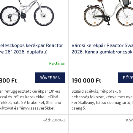
eleszkópos kerékpár Reactor
Városi kerékpár Reactor Sw
ire 26" 2026, duplafalú
2026, Kenda gumiabroncsok,
nium felnik, 21 sebességes
sebességes Shimano hátsó v
Raktáron
no alkatrészek, rendkívül
V-Brake fékek, hátsó csomag
lékony kerekek
kerékpártartó
BŐVEBBEN
BŐV
800 Ft
190 000 Ft
en felfüggesztett kerékpár 18"-es
Szilárd acélváz, fékpofák, 6
zzal és 26"-es kerekekkel, elülső
sebességfokozat, kényelmes nye
fékkel, hátsó V-brake-kel, Shimano
kerékállvány, hátsó csomagtartó, 
váltóval és fényvisszaverőkkel.
csengő.
Kód:
29696-1
Kód