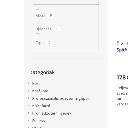
m
k
l
é
r
k
e
Akció
0
e
n
k
d
Újdonság
0
l
e
i
z
Tipp
0
Összt
s
é
Spitf
t
s
alumí
á
e
Shima
j
Kategóriák
fordu
a
Kategóriák
átugrása
178 
Kert
Teljes
Kerékpár
acélvá
Professzionális edzőtermi gépek
tárcsa
karos 
Kölcsönző
Profi edzőtermi gépek
Fitness