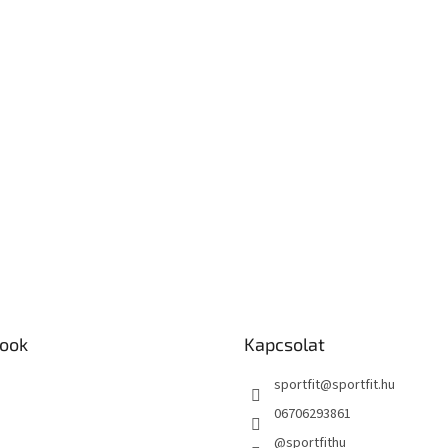
ook
Kapcsolat
sportfit
@
sportfit.hu
06706293861
@sportfithu