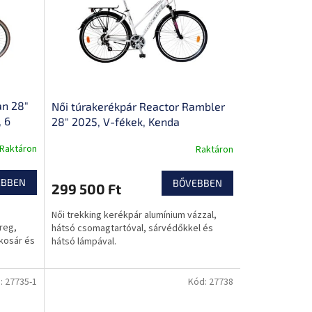
an 28"
Női túrakerékpár Reactor Rambler
 6
28" 2025, V-fékek, Kenda
áltó,
gumiabroncsok, Shimano váltó
Raktáron
Raktáron
tartó,
EBBEN
BŐVEBBEN
299 500 Ft
Női trekking kerékpár alumínium vázzal,
reg,
hátsó csomagtartóval, sárvédőkkel és
kosár és
hátsó lámpával.
:
27735-1
Kód:
27738