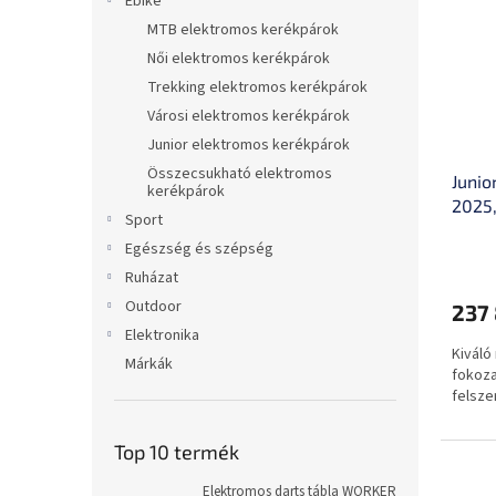
Ebike
MTB elektromos kerékpárok
Női elektromos kerékpárok
Trekking elektromos kerékpárok
Városi elektromos kerékpárok
Junior elektromos kerékpárok
Összecsukható elektromos
Junio
kerékpárok
2025,
Sport
villa
Egészség és szépség
váltó
Ruházat
Outdoor
237 
Elektronika
Kiváló
Márkák
fokoza
felsze
Top 10 termék
Elektromos darts tábla WORKER