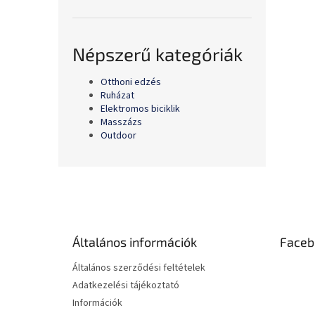
Népszerű kategóriák
Otthoni edzés
Ruházat
Elektromos biciklik
Masszázs
Outdoor
L
á
b
l
é
Általános információk
Faceb
c
Általános szerződési feltételek
Adatkezelési tájékoztató
Információk