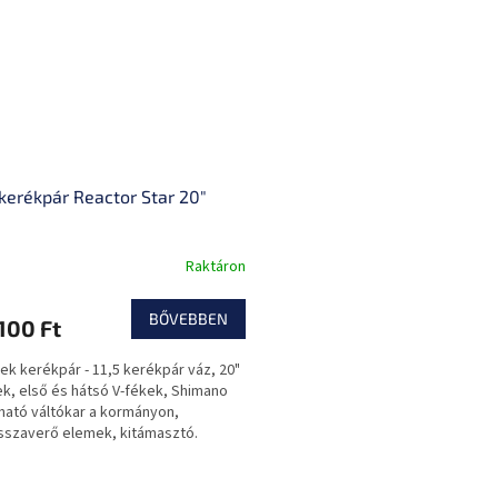
kerékpár Reactor Star 20"
Raktáron
BŐVEBBEN
100 Ft
k kerékpár - 11,5 kerékpár váz, 20"
k, első és hátsó V-fékek, Shimano
ható váltókar a kormányon,
sszaverő elemek, kitámasztó.
L