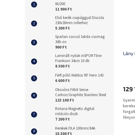
WJ200
11 900 Ft
Első kerék csapággyal Discola
230x30mm rollerhez
5 200 Ft
Spartan csocsó labda csomag
3db-os
900 Ft
Lány 
Laminált nyilak inSPORTline
Frankson 34cm 10 db
8 300 Ft
Férfi póló Nebbia 90' Hero 143
6 600 Ft
129 
Okosóra Fitbit Sense
Carbon/Graphite Stainless Steel
123 100 Ft
Gyerme
kereke
Rotana Magnetic digital
forgat
rotációs diszk
fényvi
7 200 Ft
Kerekek FILA 100mm/84A
15 300 Ft