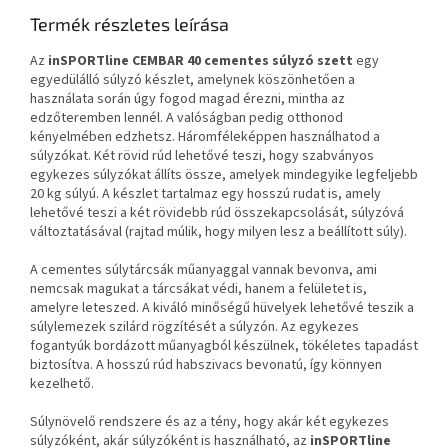
Termék részletes leírása
Az
inSPORTline CEMBAR 40 cementes súlyzó szett
egy
egyedülálló súlyzó készlet, amelynek köszönhetően a
használata során úgy fogod magad érezni, mintha az
edzőteremben lennél. A valóságban pedig otthonod
kényelmében edzhetsz. Háromféleképpen használhatod a
súlyzókat. Két rövid rúd lehetővé teszi, hogy szabványos
egykezes súlyzókat állíts össze, amelyek mindegyike legfeljebb
20 kg súlyú. A készlet tartalmaz egy hosszú rudat is, amely
lehetővé teszi a két rövidebb rúd összekapcsolását, súlyzóvá
változtatásával (rajtad múlik, hogy milyen lesz a beállított súly).
A cementes súlytárcsák műanyaggal vannak bevonva, ami
nemcsak magukat a tárcsákat védi, hanem a felületet is,
amelyre leteszed. A kiváló minőségű hüvelyek lehetővé teszik a
súlylemezek szilárd rögzítését a súlyzón. Az egykezes
fogantyúk bordázott műanyagból készülnek, tökéletes tapadást
biztosítva. A hosszú rúd habszivacs bevonatú, így könnyen
kezelhető.
Súlynövelő rendszere és az a tény, hogy akár két egykezes
súlyzóként, akár súlyzóként is használható, az
inSPORTline