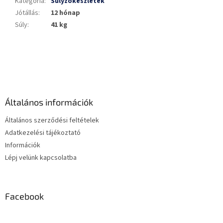
Kategória
:
Súlyzókészletek
Jótállás
:
12 hónap
Súly
:
41 kg
L
á
b
l
é
Általános információk
c
Általános szerződési feltételek
Adatkezelési tájékoztató
Információk
Lépj velünk kapcsolatba
Facebook