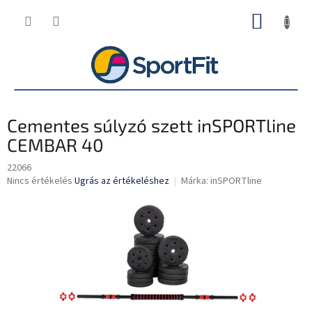
Ugrás
KOSÁR
a
fő
tartalomhoz
Cementes súlyzó szett inSPORTline
CEMBAR 40
22066
A
Nincs értékelés
Ugrás az értékeléshez
Márka:
inSPORTline
termék
átlagos
értékelése
5-
ből
0,0
csillag.