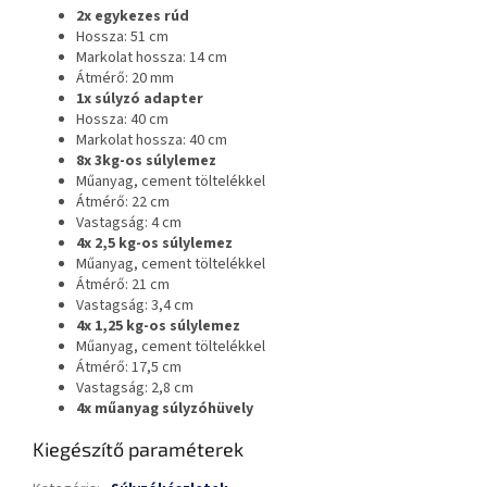
2x egykezes rúd
Hossza: 51 cm
Markolat hossza: 14 cm
Átmérő: 20 mm
1x súlyzó adapter
Hossza: 40 cm
Markolat hossza: 40 cm
8x 3kg-os súlylemez
Műanyag, cement töltelékkel
Átmérő: 22 cm
Vastagság: 4 cm
4x 2,5 kg-os súlylemez
Műanyag, cement töltelékkel
Átmérő: 21 cm
Vastagság: 3,4 cm
4x 1,25 kg-os súlylemez
Műanyag, cement töltelékkel
Átmérő: 17,5 cm
Vastagság: 2,8 cm
4x műanyag súlyzóhüvely
Kiegészítő paraméterek