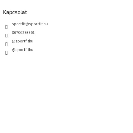
Kapcsolat
sportfit
@
sportfit.hu
06706293861
@sportfithu
@sportfithu