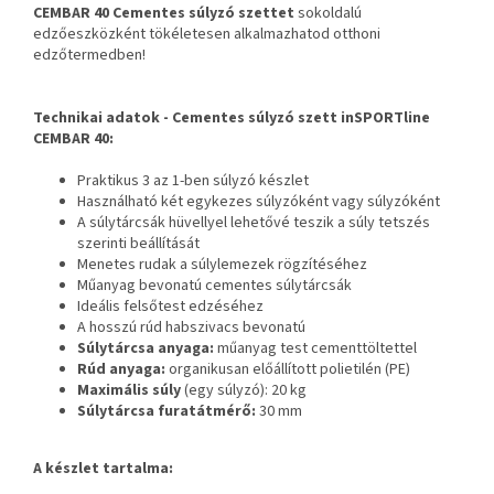
CEMBAR 40 Cementes súlyzó szettet
sokoldalú
edzőeszközként tökéletesen alkalmazhatod otthoni
edzőtermedben!
Technikai adatok - Cementes súlyzó szett inSPORTline
CEMBAR 40:
Praktikus 3 az 1-ben súlyzó készlet
Használható két egykezes súlyzóként vagy súlyzóként
A súlytárcsák hüvellyel lehetővé teszik a súly tetszés
szerinti beállítását
Menetes rudak a súlylemezek rögzítéséhez
Műanyag bevonatú cementes súlytárcsák
Ideális felsőtest edzéséhez
A hosszú rúd habszivacs bevonatú
Súlytárcsa anyaga:
műanyag test cementtöltettel
Rúd anyaga:
organikusan előállított polietilén (PE)
Maximális súly
(egy súlyzó): 20 kg
Súlytárcsa furatátmérő:
30 mm
A készlet tartalma: