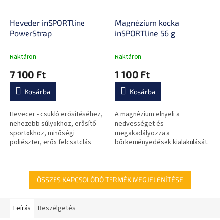
Heveder inSPORTline
Magnézium kocka
PowerStrap
inSPORTline 56 g
Raktáron
Raktáron
7 100 Ft
1 100 Ft
Kosárba
Kosárba
Heveder - csukló erősítéséhez,
A magnézium elnyeli a
nehezebb súlyokhoz, erősítő
nedvességet és
sportokhoz, minőségi
megakadályozza a
poliészter, erős felcsatolás
bőrkeményedések kialakulását.
csaton keresztül, a csomag 2
db hevedert tartalmaz.
ÖSSZES KAPCSOLÓDÓ TERMÉK MEGJELENÍTÉSE
Leírás
Beszélgetés