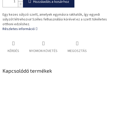
Hozzáadás a kosárhoz
Egy kezes súlyzó szett, amelyek egymásra rakhatók, így egyedi
súlyzót létrehozva! Széles felhasználási körével ez a szett tökéletes
otthoni edzéshez.
Részletes információ
KÉRDÉS
NYOMON KÖVETÉS
MEGOSZTÁS
Kapcsolódó termékek