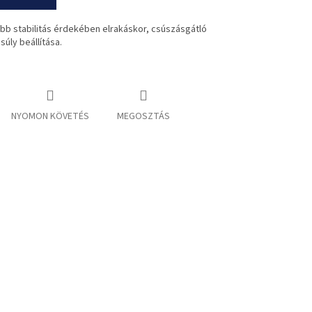
obb stabilitás érdekében elrakáskor, csúszásgátló
úly beállítása.
NYOMON KÖVETÉS
MEGOSZTÁS