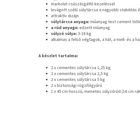
markolat csúszásgátló kezeléssel
levágott szélű súlytárcsa a nagyobb stabilitás
attraktív dizájn
súlytárcsa anyaga:
műanyag test cement tölt
a rúd anyaga:
edzett műanyag
súlyzó súlya:
3-18 kg
alkalmas a felső végtagok, a hát, a mell- és a
A készlet tartalma:
2 x cementes súlytárcsa 1,25 kg
2 x cementes súlytárcsa 2,5 kg
2 x cementes súlytárcsa 5 kg
2 x biztonsági rögzítőgyűrű
1 x 45 cm hosszú, menetes súlyzórúd (16 cm ra
L
á
b
l