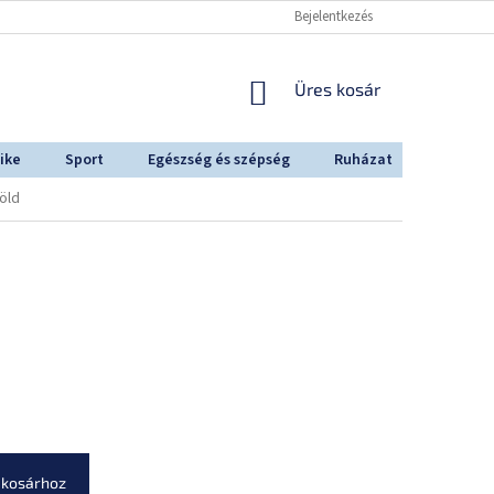
Bejelentkezés
KOSÁR
Üres kosár
ike
Sport
Egészség és szépség
Ruházat
Outdoo
öld
 kosárhoz