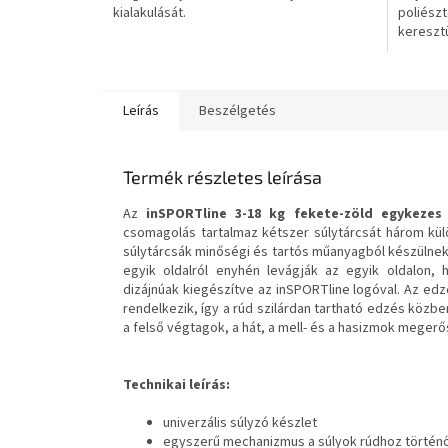
kialakulását.
poliészt
kereszt
tartalma
Leírás
Beszélgetés
Termék részletes leírása
Az
inSPORTline 3-18 kg fekete-zöld egykezes
csomagolás tartalmaz kétszer súlytárcsát három kül
súlytárcsák minőségi és tartós műanyagból készülnek 
egyik oldalról enyhén levágják az egyik oldalon, 
dizájnúak kiegészítve az inSPORTline logóval. Az ed
rendelkezik, így a rúd szilárdan tartható edzés közbe
a felső végtagok, a hát, a mell- és a hasizmok megerő
Technikai leírás:
univerzális súlyzó készlet
egyszerű mechanizmus a súlyok rúdhoz történ