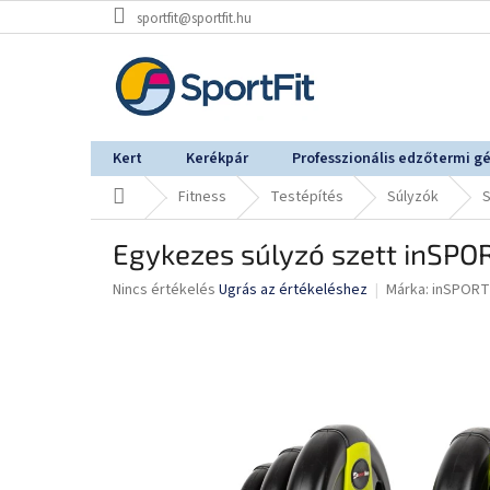
Ugrás
sportfit@sportfit.hu
a
fő
tartalomhoz
Kert
Kerékpár
Professzionális edzőtermi g
Kezdőlap
Fitness
Testépítés
Súlyzók
S
Egykezes súlyzó szett inSPOR
A
Nincs értékelés
Ugrás az értékeléshez
Márka:
inSPORT
termék
átlagos
értékelése
5-
ből
0,0
csillag.