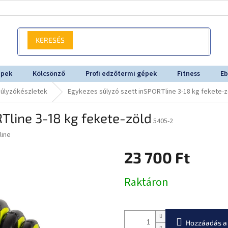
KERESÉS
épek
Kölcsönző
Profi edzőtermi gépek
Fitness
Eb
úlyzókészletek
Egykezes súlyzó szett inSPORTline 3-18 kg fekete-z
Tline 3-18 kg fekete-zöld
5405-2
line
23 700 Ft
Egységár:
Raktáron
Hozzáadás a