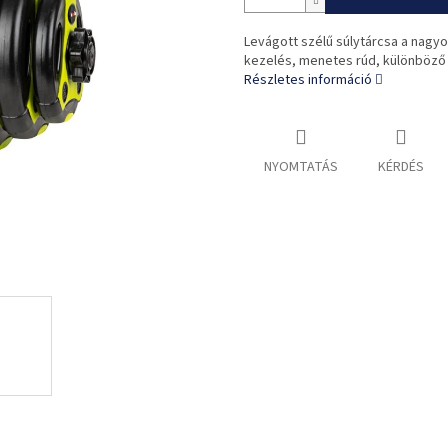
Levágott szélű súlytárcsa a nagy
kezelés, menetes rúd, különböző s
Részletes információ
NYOMTATÁS
KÉRDÉS