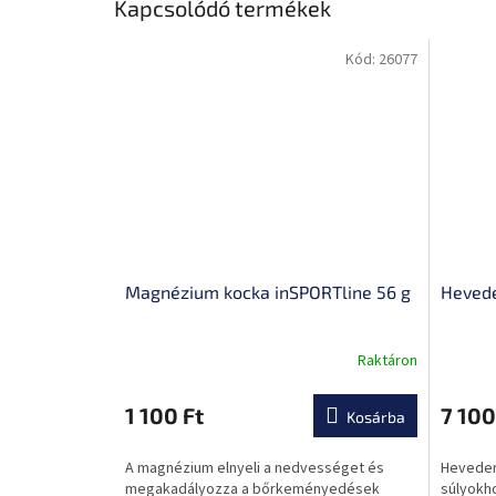
Kapcsolódó termékek
Kód:
26077
Magnézium kocka inSPORTline 56 g
Hevede
Raktáron
1 100 Ft
7 100
Kosárba
A magnézium elnyeli a nedvességet és
Heveder
megakadályozza a bőrkeményedések
súlyokh