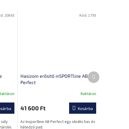
d:
20843
Kód:
1793
Következő
e
Hasizom erősítő inSPORTline AB
termék
Perfect
Raktáron
Raktáron
A
termék
átlagos
41 600 Ft
osárba
Kosárba
értékelése
5-
 súly
Az Insportline AB Perfect egy ideális has és
ből
tárolni.
hátedző pad.
0,0