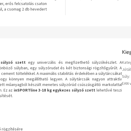
er, erős felcsatolás csaton
csillag.
ül, a csomag 2 db hevedert
z.
Kie
 súlyzó szett
egy univerzális és megfizethető súlyzókészlet. A
Kate
önböző súlyban, egy súlyzórudat és két biztonsági rögzítőgyűrűt. A
Jótál
cement töltelékkel. A maximális stabilitás érdekében a súlytárcsákat
Súly
:
hogy könnyen megállítható legyen. A súlytárcsák nagyon attraktív
EAN 
zett műanyagból készült menetes súlyzórúd csúszásgátló markolattal
n. Ez az
inSPORTline 3-18 kg egykezes súlyzó szett
lehetővé teszi
sítését.
ő rögzítésére