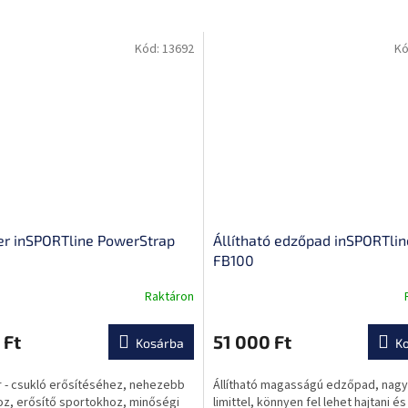
Kód:
13692
Kó
r inSPORTline PowerStrap
Állítható edzőpad inSPORTlin
FB100
Raktáron
A
termék
átlagos
 Ft
51 000 Ft
Kosárba
K
értékelése
5-
 - csukló erősítéséhez, nehezebb
Állítható magasságú edzőpad, nagy
ből
oz, erősítő sportokhoz, minőségi
limittel, könnyen fel lehet hajtani és 
0,0