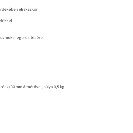
 érdekében elrakáskor
elékkel
 hasizmok megerősítésére
krész) 30 mm átmérővel, súlya 0,5 kg