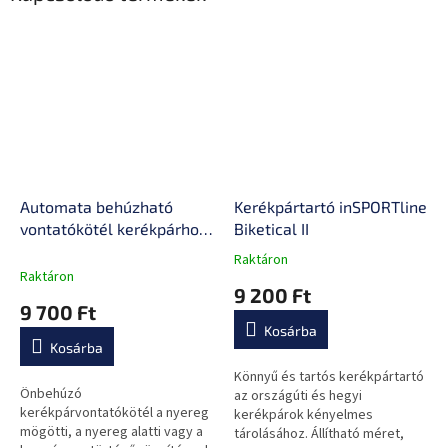
Automata behúzható
Kerékpártartó inSPORTline
vontatókötél kerékpárhoz
Biketical II
inSPORTline ISL Katys,
Raktáron
A
összeszerelés nélküli
Raktáron
termék
9 200 Ft
telepítés, automatikus
átlagos
9 700 Ft
kötéltekercselés
értékelése
Kosárba
5-
Kosárba
ből
0,0
Könnyű és tartós kerékpártartó
Önbehúzó
csillag.
az országúti és hegyi
kerékpárvontatókötél a nyereg
kerékpárok kényelmes
mögötti, a nyereg alatti vagy a
tárolásához. Állítható méret,