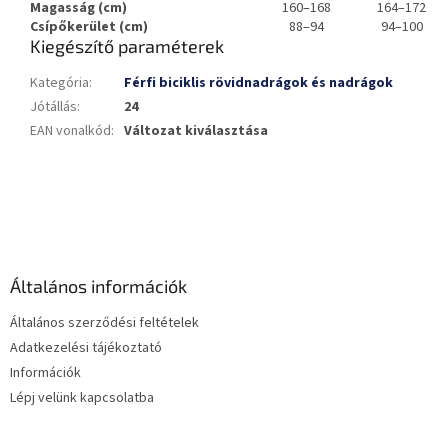
Magasság (cm)
160–168
164–172
Csípőkerület (cm)
88–94
94–100
Kiegészítő paraméterek
Kategória
:
Férfi biciklis rövidnadrágok és nadrágok
Jótállás
:
24
EAN vonalkód
:
Változat kiválasztása
L
á
b
l
é
Általános információk
c
Általános szerződési feltételek
Adatkezelési tájékoztató
Információk
Lépj velünk kapcsolatba