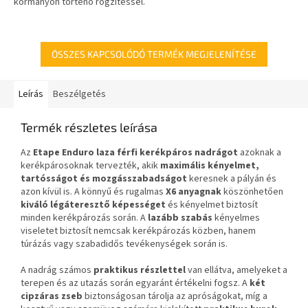
kormányon történő rögzítéssel.
beltéri és kültéri használatra
Könnyen felcsatolható, állandó
egyaránt alkalmas. A lábakon
alap felszerelése nélkül.
lévő...
ÖSSZES KAPCSOLÓDÓ TERMÉK MEGJELENÍTÉSE
Leírás
Beszélgetés
Termék részletes leírása
Az
Etape Enduro laza férfi kerékpáros nadrágot
azoknak a
kerékpárosoknak tervezték, akik
maximális kényelmet,
tartósságot és mozgásszabadságot
keresnek a pályán és
azon kívül is. A könnyű és rugalmas
X6 anyagnak
köszönhetően
kiváló légáteresztő képességet
és kényelmet biztosít
minden kerékpározás során. A
lazább szabás
kényelmes
viseletet biztosít nemcsak kerékpározás közben, hanem
túrázás vagy szabadidős tevékenységek során is.
A nadrág számos
praktikus részlettel
van ellátva, amelyeket a
terepen és az utazás során egyaránt értékelni fogsz. A
két
cipzáras zseb
biztonságosan tárolja az apróságokat, míg a