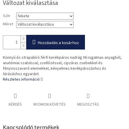
Változat kiválasztása
Szín
Méret
Hozzáadás a kosárhoz
Könnyű és strapabíró férfi kerékpáros nadrág X6 rugalmas anyagból,
anatómiai szabással, szellőzéssel, cipzáras zsebekkel és
fényvisszaverő elemekkel, kényelmes kerékpározáshoz és
túrázáshoz egyaránt.
Részletes információ
KÉRDÉS
NYOMON KÖVETÉS
MEGOSZTÁS
Kapcsolódó termékek