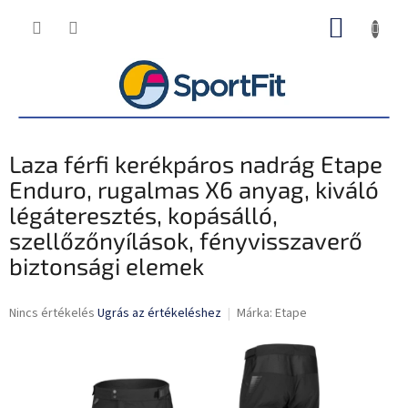
Ugrás
KOSÁR
a
fő
tartalomhoz
Laza férfi kerékpáros nadrág Etape
Enduro, rugalmas X6 anyag, kiváló
légáteresztés, kopásálló,
szellőzőnyílások, fényvisszaverő
biztonsági elemek
A
Nincs értékelés
Ugrás az értékeléshez
Márka:
Etape
termék
átlagos
értékelése
5-
ből