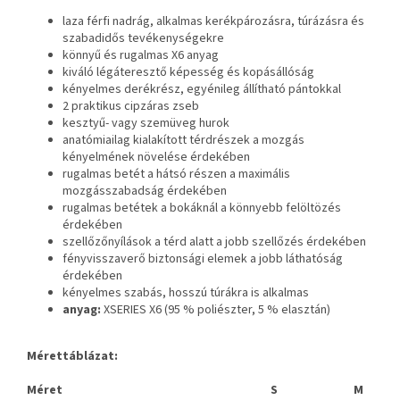
laza férfi nadrág, alkalmas kerékpározásra, túrázásra és
szabadidős tevékenységekre
könnyű és rugalmas X6 anyag
kiváló légáteresztő képesség és kopásállóság
kényelmes derékrész, egyénileg állítható pántokkal
2 praktikus cipzáras zseb
kesztyű- vagy szemüveg hurok
anatómiailag kialakított térdrészek a mozgás
kényelmének növelése érdekében
rugalmas betét a hátsó részen a maximális
mozgásszabadság érdekében
rugalmas betétek a bokáknál a könnyebb felöltözés
érdekében
szellőzőnyílások a térd alatt a jobb szellőzés érdekében
fényvisszaverő biztonsági elemek a jobb láthatóság
érdekében
kényelmes szabás, hosszú túrákra is alkalmas
anyag:
XSERIES
X6 (95 % poliészter, 5 % elasztán)
Mérettáblázat:
Méret
S
M