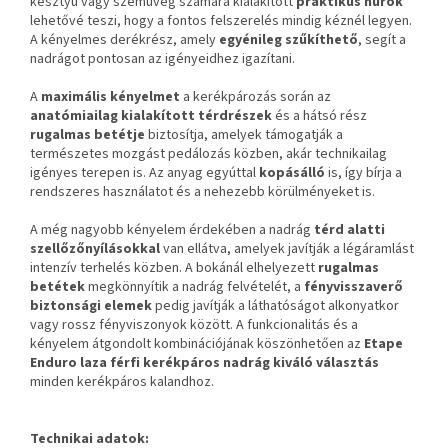
kesztyű vagy szemüveg számára kialakított
praktikus hurok
lehetővé teszi, hogy a fontos felszerelés mindig kéznél legyen.
A kényelmes derékrész, amely
egyénileg szűkíthető
, segít a
nadrágot pontosan az igényeidhez igazítani.
A
maximális kényelmet
a kerékpározás során az
anatómiailag kialakított térdrészek
és a hátsó rész
rugalmas betétje
biztosítja, amelyek támogatják a
természetes mozgást pedálozás közben, akár technikailag
igényes terepen is. Az anyag egyúttal
kopásálló
is, így bírja a
rendszeres használatot és a nehezebb körülményeket is.
A még nagyobb kényelem érdekében a nadrág
térd alatti
szellőzőnyílásokkal
van ellátva, amelyek javítják a légáramlást
intenzív terhelés közben. A bokánál elhelyezett
rugalmas
betétek
megkönnyítik a nadrág felvételét, a
fényvisszaverő
biztonsági elemek
pedig javítják a láthatóságot alkonyatkor
vagy rossz fényviszonyok között. A funkcionalitás és a
kényelem átgondolt kombinációjának köszönhetően az
Etape
Enduro laza férfi kerékpáros nadrág
kiváló választás
minden kerékpáros kalandhoz.
Technikai adatok: