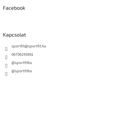
Facebook
Kapcsolat
sportfit
@
sportfit.hu
06706293861
@sportfithu
@sportfithu