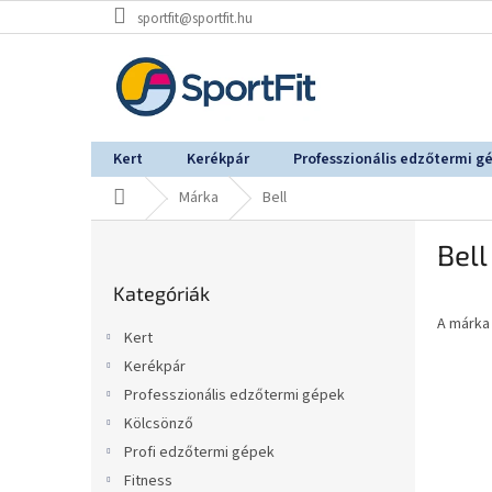
Ugrás
sportfit@sportfit.hu
a
fő
tartalomhoz
Kert
Kerékpár
Professzionális edzőtermi g
Kezdőlap
Márka
Bell
O
Bell
l
Kategóriák
d
Kategóriák
átugrása
a
A márk
l
Kert
s
Kerékpár
ó
Professzionális edzőtermi gépek
p
a
Kölcsönző
n
Profi edzőtermi gépek
e
Fitness