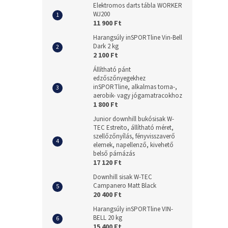
Elektromos darts tábla WORKER
WJ200
11 900 Ft
Harangsúly inSPORTline Vin-Bell
Dark 2 kg
2 100 Ft
Állítható pánt
edzőszőnyegekhez
inSPORTline, alkalmas torna-,
aerobik- vagy jógamatracokhoz
1 800 Ft
Junior downhill bukósisak W-
TEC Estreito, állítható méret,
szellőzőnyílás, fényvisszaverő
elemek, napellenző, kivehető
belső párnázás
17 120 Ft
Downhill sisak W-TEC
Campanero Matt Black
20 400 Ft
Harangsúly inSPORTline VIN-
BELL 20 kg
15 400 Ft