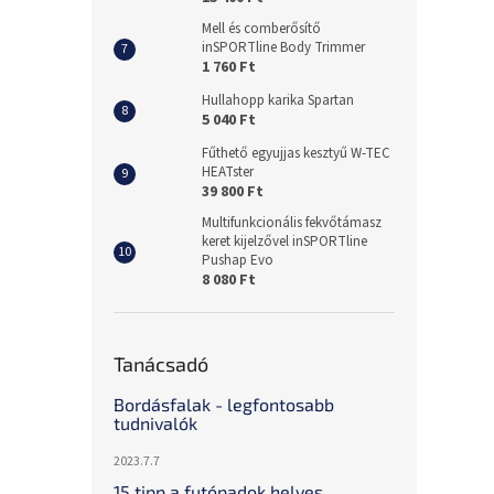
Mell és comberősítő
inSPORTline Body Trimmer
1 760 Ft
Hullahopp karika Spartan
5 040 Ft
Fűthető egyujjas kesztyű W-TEC
HEATster
39 800 Ft
Multifunkcionális fekvőtámasz
keret kijelzővel inSPORTline
Pushap Evo
8 080 Ft
Tanácsadó
Bordásfalak - legfontosabb
tudnivalók
2023.7.7
15 tipp a futópadok helyes