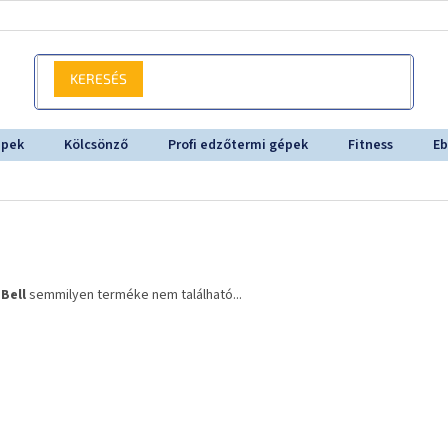
KERESÉS
épek
Kölcsönző
Profi edzőtermi gépek
Fitness
Eb
a
Bell
semmilyen terméke nem található...