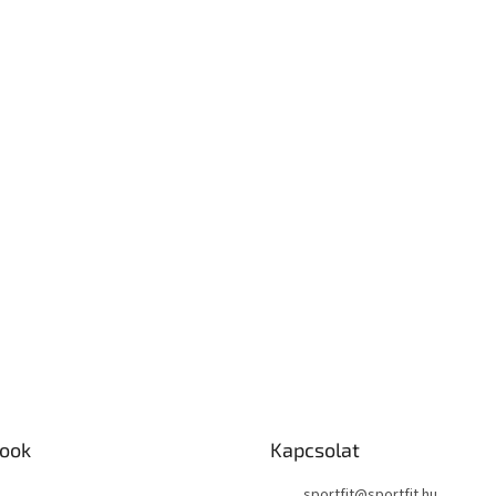
ook
Kapcsolat
sportfit
@
sportfit.hu