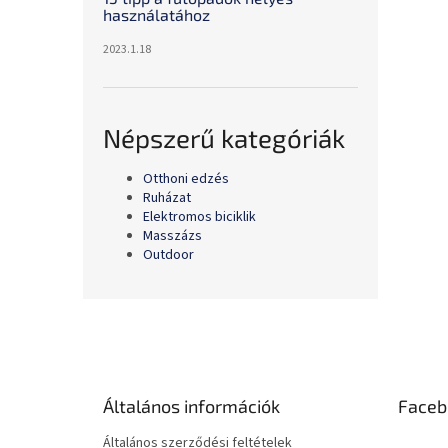
használatához
2023.1.18
Népszerű kategóriák
Otthoni edzés
Ruházat
Elektromos biciklik
Masszázs
Outdoor
L
á
b
l
é
Általános információk
Faceb
c
Általános szerződési feltételek