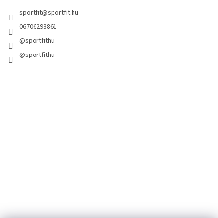
sportfit
@
sportfit.hu
06706293861
@sportfithu
@sportfithu