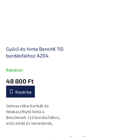
Gyűrű és hinta BenchK 110
bordásfalhoz A204
Raktáron
48 800 Ft
Kosárba
Gimnasztikai karikák és
felakasztható hinta a
Benchmark 110 bordásfalhoz,
erős kötél és hevederek,
minőségi fa.