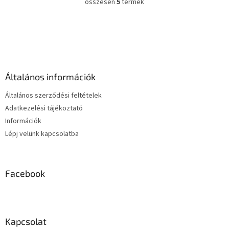
összesen
5
termék
L
i
s
L
t
á
a
b
i
l
r
é
á
Általános információk
c
n
y
Általános szerződési feltételek
í
Adatkezelési tájékoztató
t
Információk
á
s
Lépj velünk kapcsolatba
e
l
e
m
Facebook
e
i
Kapcsolat