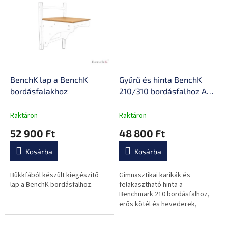
BenchK lap a BenchK
Gyűrű és hinta BenchK
bordásfalakhoz
210/310 bordásfalhoz A
076
Raktáron
Raktáron
52 900 Ft
48 800 Ft
Kosárba
Kosárba
Bükkfából készült kiegészítő
Gimnasztikai karikák és
lap a BenchK bordásfalhoz.
felakasztható hinta a
Benchmark 210 bordásfalhoz,
erős kötél és hevederek,
minőségi fa.