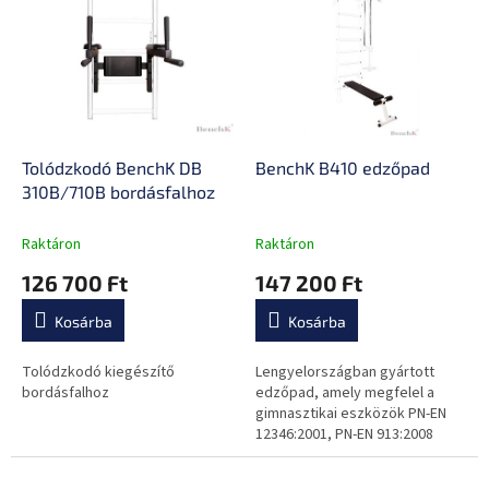
e
k
r
r
m
e
é
n
k
d
e
e
k
z
l
Tolódzkodó BenchK DB
BenchK B410 edzőpad
é
i
310B/710B bordásfalhoz
s
s
e
t
Raktáron
Raktáron
á
126 700 Ft
147 200 Ft
j
a
Kosárba
Kosárba
Tolódzkodó kiegészítő
Lengyelországban gyártott
bordásfalhoz
edzőpad, amely megfelel a
gimnasztikai eszközök PN-EN
12346:2001, PN-EN 913:2008
európai biztonsági
szabványainak.