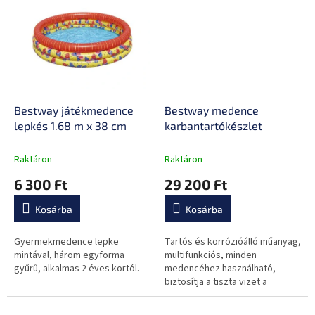
szennyeződéseket.
Bestway játékmedence
Bestway medence
lepkés 1.68 m x 38 cm
karbantartókészlet
Raktáron
Raktáron
6 300 Ft
29 200 Ft
Kosárba
Kosárba
Gyermekmedence lepke
Tartós és korrózióálló műanyag,
mintával, három egyforma
multifunkciós, minden
gyűrű, alkalmas 2 éves kortól.
medencéhez használható,
biztosítja a tiszta vizet a
medencében.