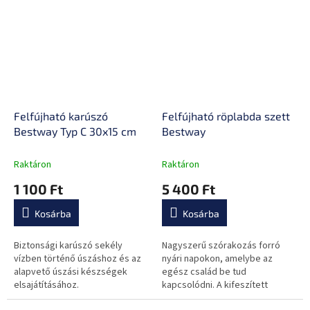
Felfújható karúszó
Felfújható röplabda szett
Bestway Typ C 30x15 cm
Bestway
Raktáron
Raktáron
1 100 Ft
5 400 Ft
Kosárba
Kosárba
Biztonsági karúszó sekély
Nagyszerű szórakozás forró
vízben történő úszáshoz és az
nyári napokon, amelybe az
alapvető úszási készségek
egész család be tud
elsajátításához.
kapcsolódni. A kifeszített
hálóval ellátott úszó alap egész