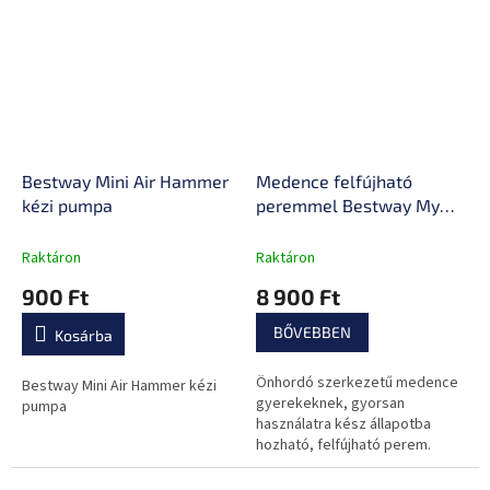
Bestway Mini Air Hammer
Medence felfújható
kézi pumpa
peremmel Bestway My
First Pool 152 cm
Raktáron
Raktáron
900 Ft
8 900 Ft
BŐVEBBEN
Kosárba
Önhordó szerkezetű medence
Bestway Mini Air Hammer kézi
gyerekeknek, gyorsan
pumpa
használatra kész állapotba
hozható, felfújható perem.