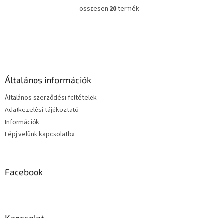
összesen
20
termék
L
i
s
L
t
á
a
b
i
l
r
é
á
Általános információk
c
n
y
Általános szerződési feltételek
í
Adatkezelési tájékoztató
t
Információk
á
s
Lépj velünk kapcsolatba
e
l
e
m
Facebook
e
i
Kapcsolat