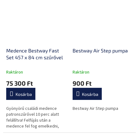
Medence Bestway Fast
Bestway Air Step pumpa
Set 457 x 84 cm szűrővel
Raktáron
Raktáron
75 300 Ft
900 Ft
Kosárba
Kosárba
Gyönyörű családi medence
Bestway Air Step pumpa
patronszűrővel 10 perc alatt
felállítva! Felfújás után a
medence fel fog emelkedni,
amikor megtelik vízzel.