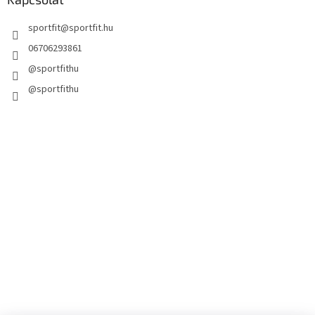
sportfit
@
sportfit.hu
06706293861
@sportfithu
@sportfithu