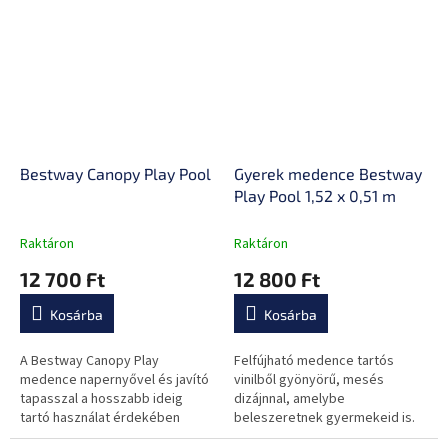
Bestway Canopy Play Pool
Gyerek medence Bestway
Play Pool 1,52 x 0,51 m
Raktáron
Raktáron
12 700 Ft
12 800 Ft
Kosárba
Kosárba
A Bestway Canopy Play
Felfújható medence tartós
medence napernyővel és javító
vinilből gyönyörű, mesés
tapasszal a hosszabb ideig
dizájnnal, amelybe
tartó használat érdekében
beleszeretnek gyermekeid is.