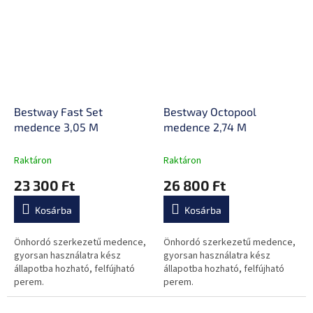
Bestway Fast Set
Bestway Octopool
medence 3,05 M
medence 2,74 M
Raktáron
Raktáron
23 300 Ft
26 800 Ft
Kosárba
Kosárba
Önhordó szerkezetű medence,
Önhordó szerkezetű medence,
gyorsan használatra kész
gyorsan használatra kész
állapotba hozható, felfújható
állapotba hozható, felfújható
perem.
perem.