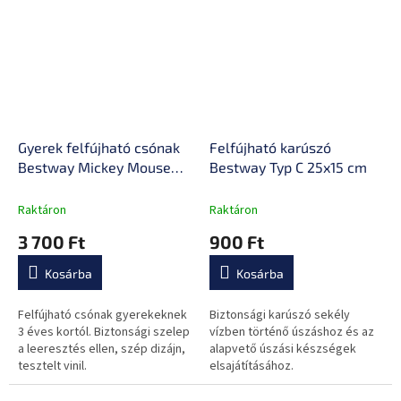
Gyerek felfújható csónak
Felfújható karúszó
Bestway Mickey Mouse
Bestway Typ C 25x15 cm
Boat
Raktáron
Raktáron
3 700 Ft
900 Ft
Kosárba
Kosárba
Felfújható csónak gyerekeknek
Biztonsági karúszó sekély
3 éves kortól. Biztonsági szelep
vízben történő úszáshoz és az
a leeresztés ellen, szép dizájn,
alapvető úszási készségek
tesztelt vinil.
elsajátításához.