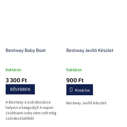
Bestway Baby Boat
Bestway Javító Készlet
Raktáron
Raktáron
3 300 Ft
900 Ft
BŐVEBBEN
Kosárba
A Bestway a szórakozásra
Bestway Javító Készlet
helyezi a hangsúlyt! A napon
csobbanni soha nem volt még
szórakoztatóbb!