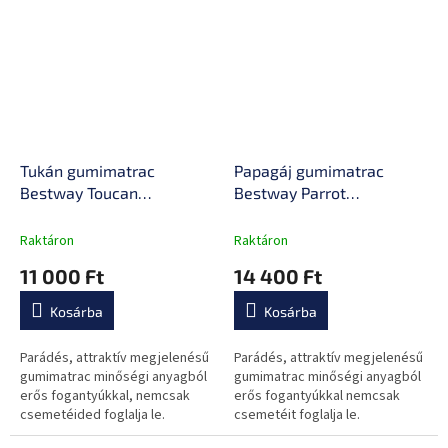
nap elfoglal majd!
Tukán gumimatrac
Papagáj gumimatrac
Bestway Toucan
Bestway Parrot
fogantyúkkal
fogantyúkkal
Raktáron
Raktáron
11 000 Ft
14 400 Ft
Kosárba
Kosárba
Parádés, attraktív megjelenésű
Parádés, attraktív megjelenésű
gumimatrac minőségi anyagból
gumimatrac minőségi anyagból
erős fogantyúkkal, nemcsak
erős fogantyúkkal nemcsak
csemetéided foglalja le.
csemetéit foglalja le.