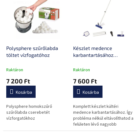
e
k
r
r
m
e
é
n
k
d
e
e
k
z
l
Polysphere szűrőlabda
Készlet medence
é
i
töltet vízfogatóhoz
karbantartásához
s
s
Bestway Flowclear
e
t
Raktáron
Raktáron
á
7 200 Ft
7 600 Ft
j
a
Kosárba
Kosárba
Polysphere homokszűrő
Komplett készlet kültéri
szűrőlabda cserebetét
medence karbantartásához. Így
vízforgatókhoz
probléma nélkül eltávolíthatod a
felületen lévő nagyobb
szennyeződéseket, valamint az
alján lerakódott