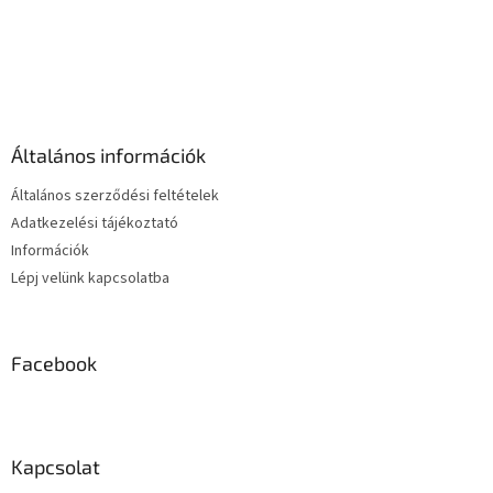
L
i
s
L
t
á
a
b
i
l
r
é
á
Általános információk
c
n
y
Általános szerződési feltételek
í
Adatkezelési tájékoztató
t
Információk
á
s
Lépj velünk kapcsolatba
e
l
e
m
Facebook
e
i
Kapcsolat