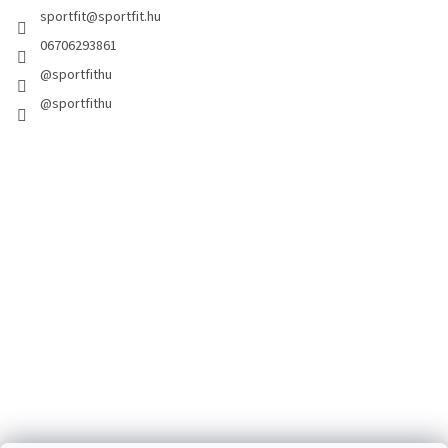
sportfit
@
sportfit.hu
06706293861
@sportfithu
@sportfithu