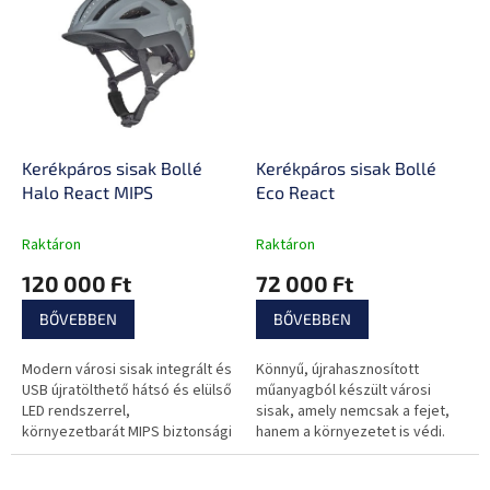
Kerékpáros sisak Bollé
Kerékpáros sisak Bollé
Halo React MIPS
Eco React
Raktáron
Raktáron
120 000 Ft
72 000 Ft
BŐVEBBEN
BŐVEBBEN
Modern városi sisak integrált és
Könnyű, újrahasznosított
USB újratölthető hátsó és elülső
műanyagból készült városi
LED rendszerrel,
sisak, amely nemcsak a fejet,
környezetbarát MIPS biztonsági
hanem a környezetet is védi.
rendszerrel.