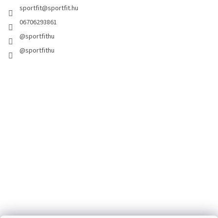
sportfit
@
sportfit.hu
06706293861
@sportfithu
@sportfithu