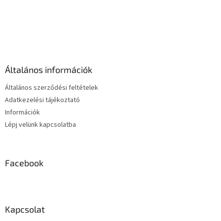
L
i
s
L
t
á
a
b
i
l
r
é
á
Általános információk
c
n
y
Általános szerződési feltételek
í
Adatkezelési tájékoztató
t
Információk
á
s
Lépj velünk kapcsolatba
e
l
e
m
Facebook
e
i
Kapcsolat