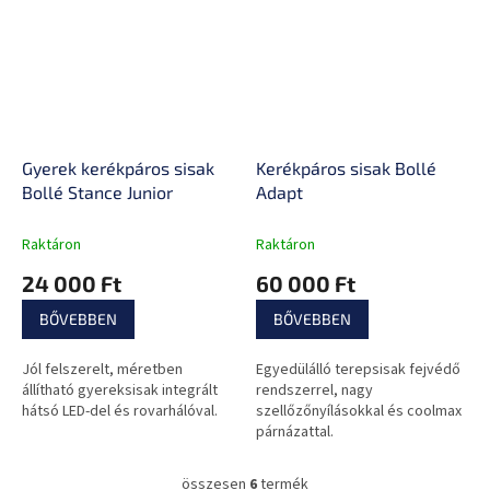
Gyerek kerékpáros sisak
Kerékpáros sisak Bollé
Bollé Stance Junior
Adapt
Raktáron
Raktáron
24 000 Ft
60 000 Ft
BŐVEBBEN
BŐVEBBEN
Jól felszerelt, méretben
Egyedülálló terepsisak fejvédő
állítható gyereksisak integrált
rendszerrel, nagy
hátsó LED-del és rovarhálóval.
szellőzőnyílásokkal és coolmax
párnázattal.
összesen
6
termék