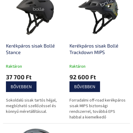
e
k
r
r
m
e
é
n
k
d
e
e
k
z
l
Kerékpáros sisak Bollé
Kerékpáros sisak Bollé
é
i
Stance
Trackdown MIPS
s
s
e
t
Raktáron
Raktáron
á
37 700 Ft
92 600 Ft
j
a
BŐVEBBEN
BŐVEBBEN
Sokoldalú sisak tartós héjjal,
Forradalmi off-road kerékpáros
megbízható szellőzéssel és
sisak MIPS biztonsági
könnyű méretállítással.
rendszerrel, továbbá EPS
habbal a kiemelkedő
ütéselnyelés és kifinomult
szellőzés érdekében.