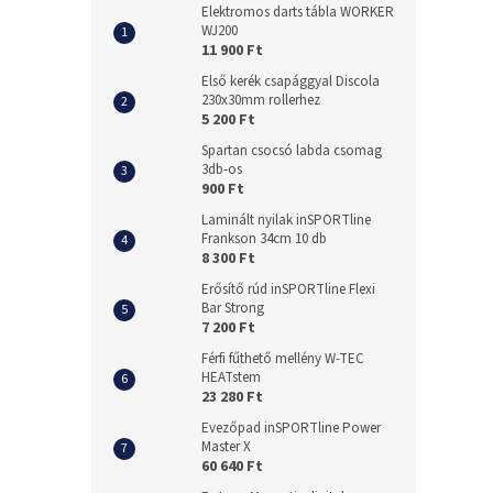
Elektromos darts tábla WORKER
WJ200
11 900 Ft
Első kerék csapággyal Discola
230x30mm rollerhez
5 200 Ft
Spartan csocsó labda csomag
3db-os
900 Ft
Laminált nyilak inSPORTline
Frankson 34cm 10 db
8 300 Ft
Erősítő rúd inSPORTline Flexi
Bar Strong
7 200 Ft
Férfi fűthető mellény W-TEC
HEATstem
23 280 Ft
Evezőpad inSPORTline Power
Master X
60 640 Ft