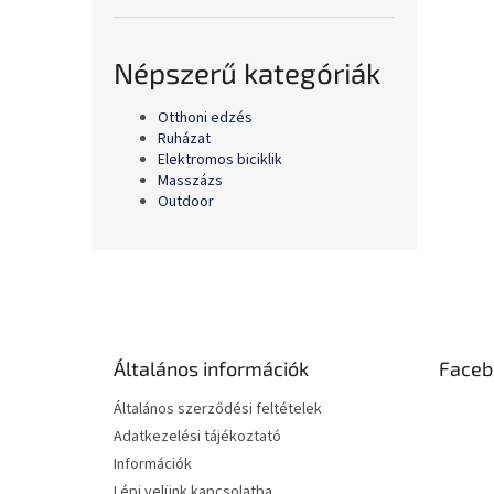
Népszerű kategóriák
Otthoni edzés
Ruházat
Elektromos biciklik
Masszázs
Outdoor
L
á
b
l
é
Általános információk
Faceb
c
Általános szerződési feltételek
Adatkezelési tájékoztató
Információk
Lépj velünk kapcsolatba