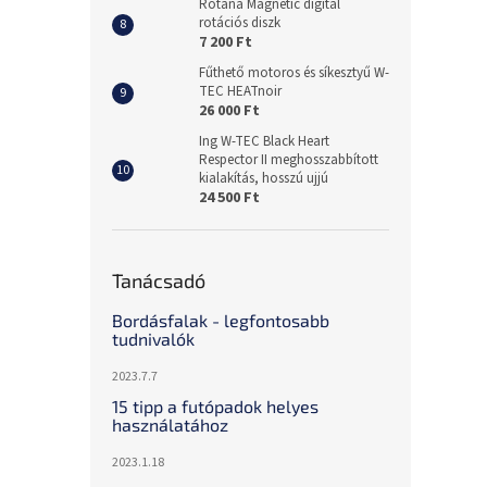
Rotana Magnetic digital
rotációs diszk
7 200 Ft
Fűthető motoros és síkesztyű W-
TEC HEATnoir
26 000 Ft
Ing W-TEC Black Heart
Respector II meghosszabbított
kialakítás, hosszú ujjú
24 500 Ft
Tanácsadó
Bordásfalak - legfontosabb
tudnivalók
2023.7.7
15 tipp a futópadok helyes
használatához
2023.1.18