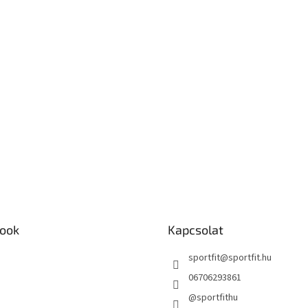
ook
Kapcsolat
sportfit
@
sportfit.hu
06706293861
@sportfithu