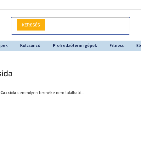
KERESÉS
épek
Kölcsönző
Profi edzőtermi gépek
Fitness
Eb
sida
a
Cassida
semmilyen terméke nem található...