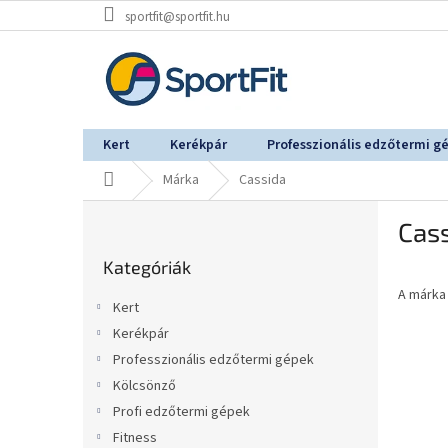
Ugrás
sportfit@sportfit.hu
a
fő
tartalomhoz
Kert
Kerékpár
Professzionális edzőtermi g
Kezdőlap
Márka
Cassida
O
Cas
l
Kategóriák
d
Kategóriák
átugrása
a
A márk
l
Kert
s
Kerékpár
ó
Professzionális edzőtermi gépek
p
a
Kölcsönző
n
Profi edzőtermi gépek
e
Fitness