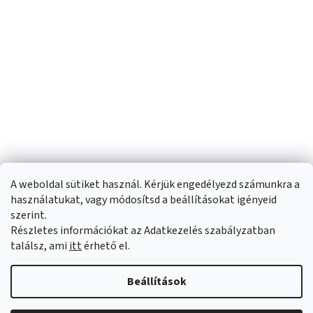
A weboldal sütiket használ. Kérjük engedélyezd számunkra a
használatukat, vagy módosítsd a beállításokat igényeid
szerint.
Részletes információkat az Adatkezelés szabályzatban
Shoptet készítette
találsz, ami
itt
érhető el.
Copyright 2026
Sportfit.hu
. Minden jog fenntartva.
Süti beállítások
Beállítások
szerkesztése