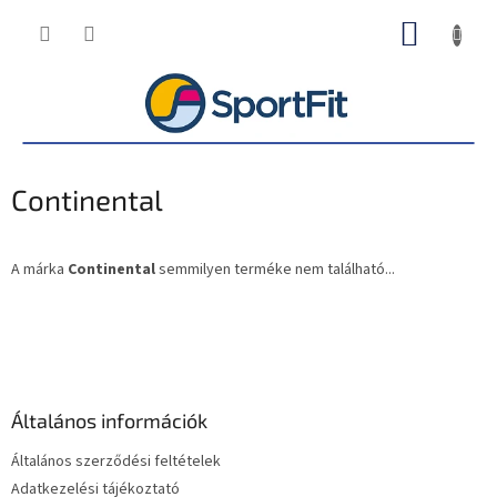
Ugrás
KOSÁR
a
fő
tartalomhoz
Continental
A márka
Continental
semmilyen terméke nem található...
L
á
b
l
é
Általános információk
c
Általános szerződési feltételek
Adatkezelési tájékoztató