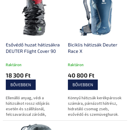
e
k
r
r
m
e
é
n
k
d
e
e
k
z
l
Esővédő huzat hátizsákra
Biciklis hátizsák Deuter
é
i
DEUTER Flight Cover 90
Race X
s
s
e
t
Raktáron
Raktáron
á
18 300 Ft
40 800 Ft
j
a
BŐVEBBEN
BŐVEBBEN
Ellenálló anyag, védi a
Könnyű hátizsák kerékpárosok
hátizsákot rossz időjárás
számára, párnázott hátrész,
esetén és szállításnál,
hidratáló csomag zseb,
felcsavarással záródik,
esővédő és szemüveghurok.
tépőzáras