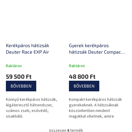
Kerékpáros hátizsák
Gyerek kerékpáros
Deuter Race EXP Air
hátizsák Deuter Compact
8 JR
Raktáron
Raktáron
59 500 Ft
48 800 Ft
BŐVEBBEN
BŐVEBBEN
Könnyű kerékpáros hátizsák,
Kompakt kerékpáros hátizsák
légáteresztő hátrendszer,
gyerekeknek. A hátizsáknak
számos zseb, esővédő,
köszönhetően mindent
sisakháló.
magukkal vihetnek, amire
szükségük lehet a kerékpáros
kirándulásukon. A hátizsák
összesen
6
termék