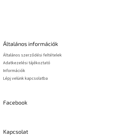
L
tartalmaz...
i
s
L
t
á
a
b
i
l
r
é
á
Általános információk
c
n
y
Általános szerződési feltételek
í
Adatkezelési tájékoztató
t
Információk
á
s
Lépj velünk kapcsolatba
e
l
e
m
Facebook
e
i
Kapcsolat