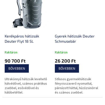
Kerékpáros hátizsák
Gyerek hátizsák Deuter
Deuter Flyt 18 SL
Schmusebär
Raktáron
Raktáron
90 700 Ft
26 200 Ft
BŐVEBBEN
BŐVEBBEN
Ultrakönnyű hátizsák levehető
Stílusos gyermekhátizsák
hátvédővel, számos praktikus
fényvisszaverő nyomattal,
zsebbel, esővédővel és
párnázott háttal, húzózsinórral
hálóbetéttel.
és számos zsebbel.