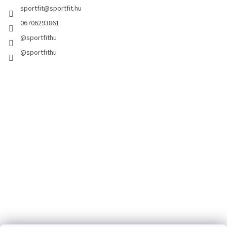
sportfit
@
sportfit.hu
06706293861
@sportfithu
@sportfithu