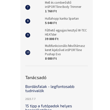
Mell és comberősítő
inSPORTline Body Trimmer
1 760 Ft
Hullahopp karika Spartan
5 040 Ft
Fűthető egyujjas kesztyű W-TEC
HEATster
39 800 Ft
Multifunkcionális fekvőtámasz
keret kijelzővel inSPORTline
Pushap Evo
8 080 Ft
Tanácsadó
Bordásfalak - legfontosabb
tudnivalók
2023.7.7
15 tipp a futópadok helyes
használatához