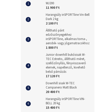
WJ200
11 900 Ft
Harangsúly inSPORTline Vin-Bell
Dark 2 kg
2 100 Ft
Állítható pánt
edzőszőnyegekhez
inSPORTline, alkalmas torna-,
aerobik- vagy jógamatracokhoz
1 800 Ft
Junior downhill bukósisak W-
TEC Estreito, állítható méret,
szellőzőnyílás, fényvisszaverő
elemek, napellenző, kivehető
belső párnázás
17 120 Ft
Downhill sisak W-TEC
Campanero Matt Black
20 400 Ft
Harangsúly inSPORTline VIN-
BELL 20 kg
15 400 Ft