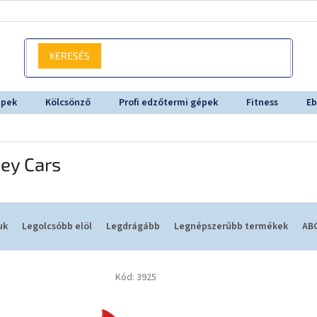
KERESÉS
épek
Kölcsönző
Profi edzőtermi gépek
Fitness
Eb
ey Cars
uk
Legolcsóbb elöl
Legdrágább
Legnépszerűbb termékek
ABC
Kód:
3925