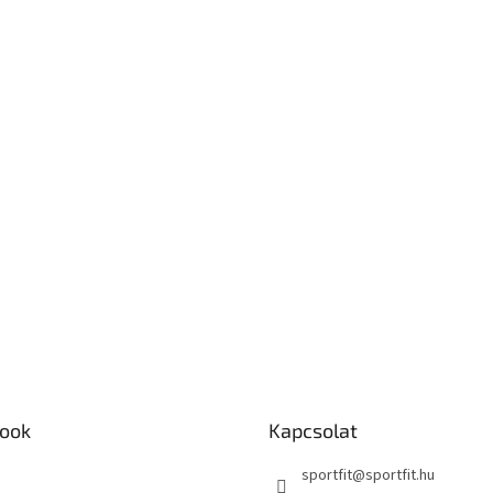
ook
Kapcsolat
sportfit
@
sportfit.hu