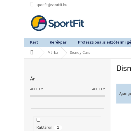
Ugrás
sportfit@sportfit.hu
a
fő
tartalomhoz
Kert
Kerékpár
Professzionális edzőtermi g
Kezdőlap
Márka
Disney Cars
O
Disn
l
d
Ár
a
T
l
4000
Ft
4001
Ft
e
s
Ajánlj
r
ó
m
p
T
é
a
e
k
n
r
e
e
Raktáron
1