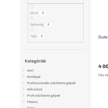
m
k
l
é
r
k
e
Akció
0
e
n
k
d
Újdonság
0
l
e
i
z
Tipp
0
Duda
s
é
t
s
á
e
A
j
Kategóriák
termé
a
Kategóriák
átugrása
átlago
4 00
értéke
Kert
5-
Fiús V
ből
Kerékpár
0,0
Professzionális edzőtermi gépek
csillag.
Kölcsönző
Profi edzőtermi gépek
Fitness