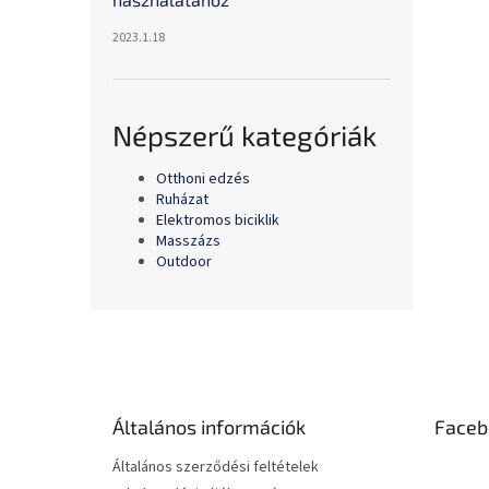
2023.1.18
Népszerű kategóriák
Otthoni edzés
Ruházat
Elektromos biciklik
Masszázs
Outdoor
L
á
b
l
é
Általános információk
Faceb
c
Általános szerződési feltételek