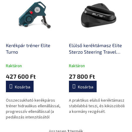
e
k
r
r
m
e
é
n
k
d
e
e
k
z
l
Kerékpár tréner Elite
Elülső keréktámasz Elite
é
i
Turno
Sterzo Steering Travel
s
s
Block
e
t
Raktáron
Raktáron
á
427 600 Ft
27 800 Ft
j
a
Kosárba
Kosárba
Összecsukható kerékpáros
A praktikus elülső keréktámasz
tréner hidraulikus ellenállással,
stabilabbá teszi, és kiküszöböli
progresszív ellenállással (a
a kormány rezgését.
pedálozás intenzitásától
függően), 100%-os
energiaátvitelt lehetővé tevő
összesen
2
termék