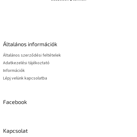
L
kerékpár...
i
s
L
t
á
a
b
i
l
r
é
á
Általános információk
c
n
y
Általános szerződési feltételek
í
Adatkezelési tájékoztató
t
Információk
á
s
Lépj velünk kapcsolatba
e
l
e
m
Facebook
e
i
Kapcsolat