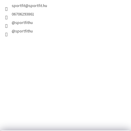
sportfit
@
sportfit.hu
06706293861
@sportfithu
@sportfithu