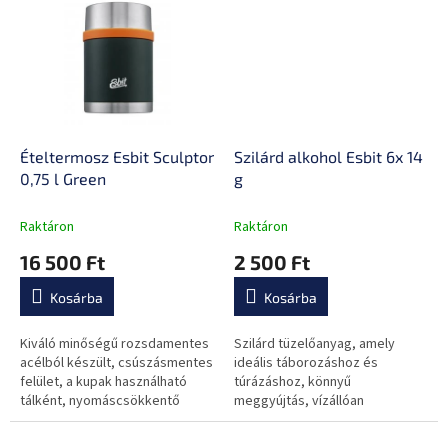
Ételtermosz Esbit Sculptor
Szilárd alkohol Esbit 6x 14
0,75 l Green
g
Raktáron
Raktáron
16 500 Ft
2 500 Ft
Kosárba
Kosárba
Kiváló minőségű rozsdamentes
Szilárd tüzelőanyag, amely
acélból készült, csúszásmentes
ideális táborozáshoz és
felület, a kupak használható
túrázáshoz, könnyű
tálként, nyomáscsökkentő
meggyújtás, vízállóan
szelep.
csomagolt tabletták.