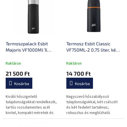
e
k
r
r
m
e
é
n
k
d
e
e
k
z
l
Termoszpalack Esbit
Termosz Esbit Classic
é
i
Majoris VF1000MJ 1l
VF750ML-2 0,75 liter, két
s
s
Fekete, csavaros kupak,
szivárgásmentes kupak,
e
t
porszórt bevonat, nagyon
nagyon jó hőtartás,
Raktáron
Raktáron
á
jó hőtartás, BPA- és
beépített szabályozó dugó
21 500 Ft
14 700 Ft
j
ftalátmentes
a
Kosárba
Kosárba
Kiváló hőszigetelő
Nagyszerű hőszabályozó
tulajdonságokkal rendelkezik,
tulajdonságokkal, két csészét
tartós rozsdamentes acél
és két fedelet tartalmaz,
kivitel, kompakt méretek és
robusztus és megbízható.
könnyű súly, második pohár is
tartozik hozzá.