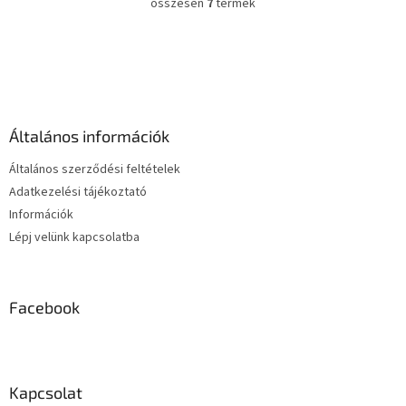
összesen
7
termék
L
i
s
L
t
á
a
b
i
l
r
é
á
Általános információk
c
n
y
Általános szerződési feltételek
í
Adatkezelési tájékoztató
t
Információk
á
s
Lépj velünk kapcsolatba
e
l
e
m
Facebook
e
i
Kapcsolat