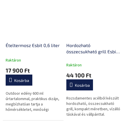
Ételtermosz Esbit 0,6 liter
Hordozható
összecsukható grill Esbit
BBQ300S
Raktáron
A
Raktáron
termék
17 900 Ft
átlagos
44 100 Ft
értékelése
Kosárba
5-
Kosárba
ből
0,0
Outdoor edény 600 ml
Rozsdamentes acélból készült
csillag.
űrtartalommal, praktikus dizájn,
hordozható, összecsukható
megbízhatóan tartja a
grill, kompakt méretben, vízálló
hőmérsékletet, minőségi
táskával és vállpánttal.
rozsdamentes acélból készül.