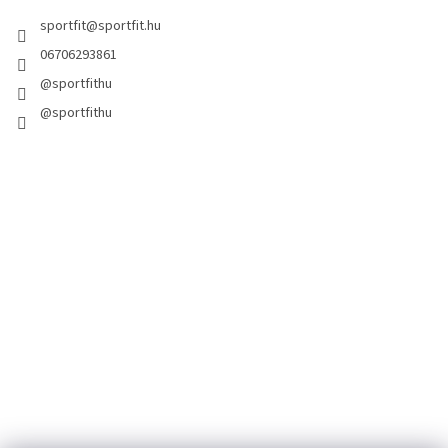
sportfit
@
sportfit.hu
06706293861
@sportfithu
@sportfithu