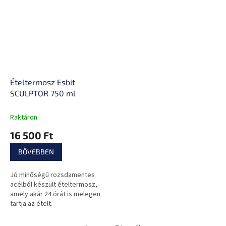
Ételtermosz Esbit
SCULPTOR 750 ml
Raktáron
16 500 Ft
BŐVEBBEN
Jó minőségű rozsdamentes
acélból készült ételtermosz,
amely akár 24 órát is melegen
tartja az ételt.