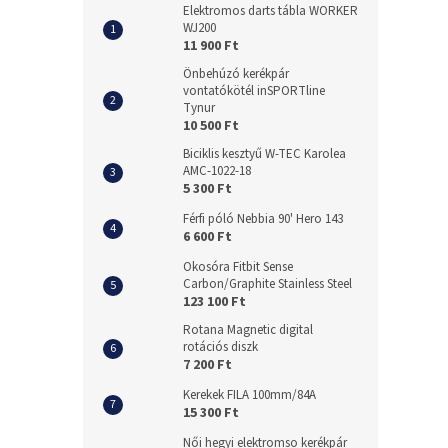
Elektromos darts tábla WORKER
WJ200
11 900 Ft
Önbehúzó kerékpár
vontatókötél inSPORTline
Tynur
10 500 Ft
Biciklis kesztyű W-TEC Karolea
AMC-1022-18
5 300 Ft
Férfi póló Nebbia 90' Hero 143
6 600 Ft
Okosóra Fitbit Sense
Carbon/Graphite Stainless Steel
123 100 Ft
Rotana Magnetic digital
rotációs diszk
7 200 Ft
Kerekek FILA 100mm/84A
15 300 Ft
Női hegyi elektromso kerékpár