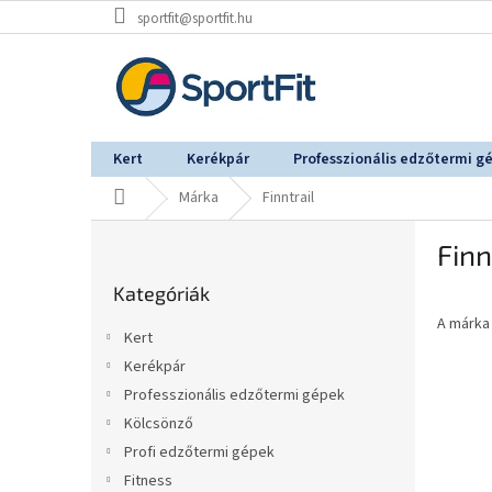
Ugrás
sportfit@sportfit.hu
a
fő
tartalomhoz
Kert
Kerékpár
Professzionális edzőtermi g
Kezdőlap
Márka
Finntrail
O
Finn
l
Kategóriák
d
Kategóriák
átugrása
a
A márk
l
Kert
s
Kerékpár
ó
Professzionális edzőtermi gépek
p
a
Kölcsönző
n
Profi edzőtermi gépek
e
Fitness