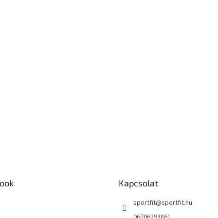
ook
Kapcsolat
sportfit
@
sportfit.hu
06706293861