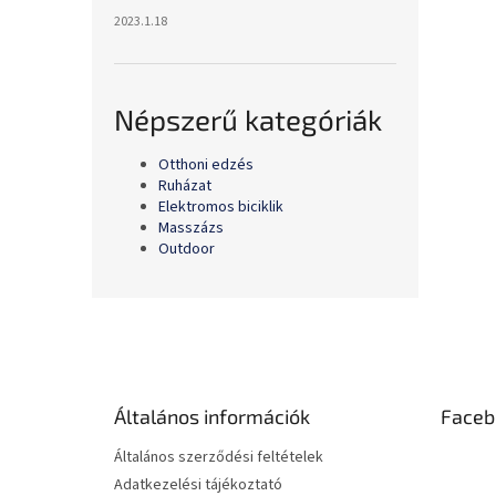
2023.1.18
Népszerű kategóriák
Otthoni edzés
Ruházat
Elektromos biciklik
Masszázs
Outdoor
L
á
b
l
é
Általános információk
Faceb
c
Általános szerződési feltételek
Adatkezelési tájékoztató