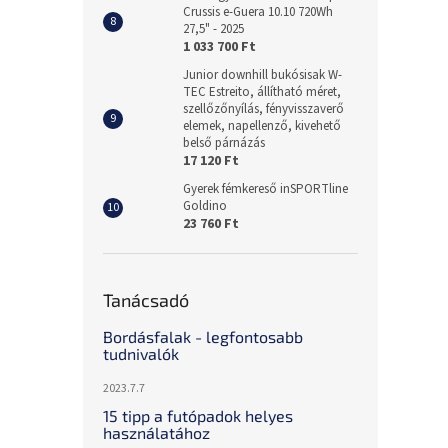
Crussis e-Guera 10.10 720Wh
27,5" - 2025
1 033 700 Ft
Junior downhill bukósisak W-
TEC Estreito, állítható méret,
szellőzőnyílás, fényvisszaverő
elemek, napellenző, kivehető
belső párnázás
17 120 Ft
Gyerek fémkereső inSPORTline
Goldino
23 760 Ft
Tanácsadó
Bordásfalak - legfontosabb
tudnivalók
2023.7.7
15 tipp a futópadok helyes
használatához