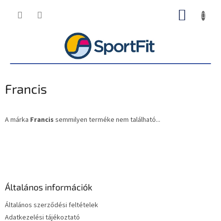
Ugrás
KOSÁR
a
fő
tartalomhoz
Francis
A márka
Francis
semmilyen terméke nem található...
L
á
b
l
é
Általános információk
c
Általános szerződési feltételek
Adatkezelési tájékoztató