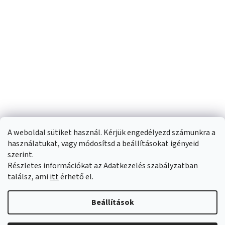
A weboldal sütiket használ. Kérjük engedélyezd számunkra a
használatukat, vagy módosítsd a beállításokat igényeid
szerint.
Részletes információkat az Adatkezelés szabályzatban
Shoptet készítette
találsz, ami
itt
érhető el.
Copyright 2026
Sportfit.hu
. Minden jog fenntartva.
Süti beállítások
Beállítások
szerkesztése