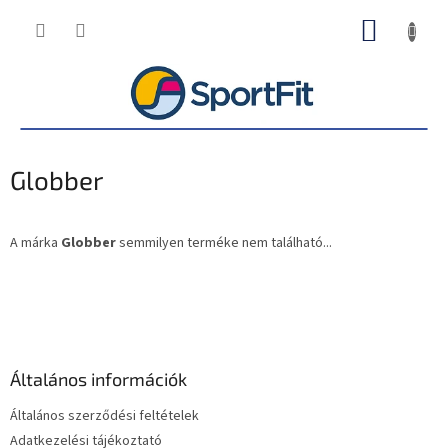
Ugrás
KOSÁR
a
fő
tartalomhoz
Globber
A márka
Globber
semmilyen terméke nem található...
L
á
b
l
é
Általános információk
c
Általános szerződési feltételek
Adatkezelési tájékoztató