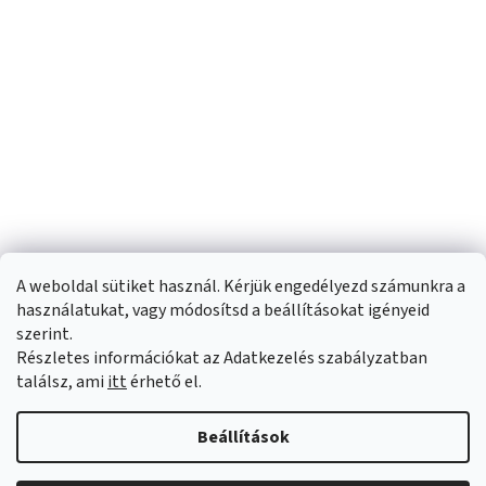
A weboldal sütiket használ. Kérjük engedélyezd számunkra a
használatukat, vagy módosítsd a beállításokat igényeid
szerint.
Részletes információkat az Adatkezelés szabályzatban
Shoptet készítette
találsz, ami
itt
érhető el.
Copyright 2026
Sportfit.hu
. Minden jog fenntartva.
Süti beállítások
Beállítások
szerkesztése