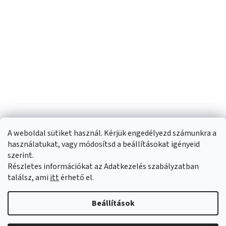
A weboldal sütiket használ. Kérjük engedélyezd számunkra a
használatukat, vagy módosítsd a beállításokat igényeid
szerint.
Részletes információkat az Adatkezelés szabályzatban
Shoptet készítette
találsz, ami
itt
érhető el.
Copyright 2026
Sportfit.hu
. Minden jog fenntartva.
Süti beállítások
Beállítások
szerkesztése