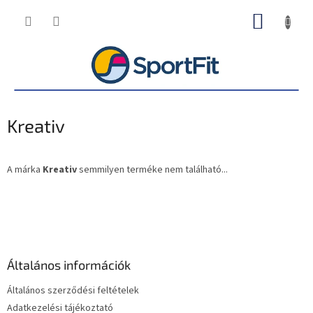
Ugrás
KOSÁR
a
fő
tartalomhoz
Kreativ
A márka
Kreativ
semmilyen terméke nem található...
L
á
b
l
é
Általános információk
c
Általános szerződési feltételek
Adatkezelési tájékoztató