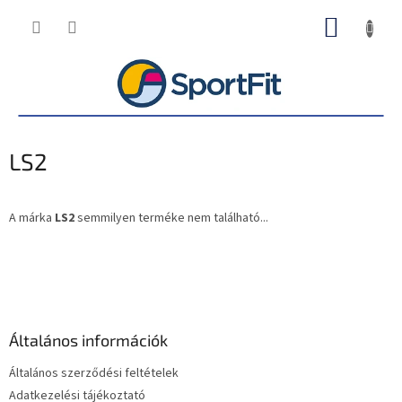
Ugrás
KOSÁR
a
fő
tartalomhoz
LS2
A márka
LS2
semmilyen terméke nem található...
L
á
b
l
é
Általános információk
c
Általános szerződési feltételek
Adatkezelési tájékoztató