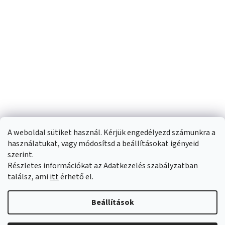
A weboldal sütiket használ. Kérjük engedélyezd számunkra a
használatukat, vagy módosítsd a beállításokat igényeid
szerint.
Részletes információkat az Adatkezelés szabályzatban
Shoptet készítette
találsz, ami
itt
érhető el.
Copyright 2026
Sportfit.hu
. Minden jog fenntartva.
Süti beállítások
Beállítások
szerkesztése