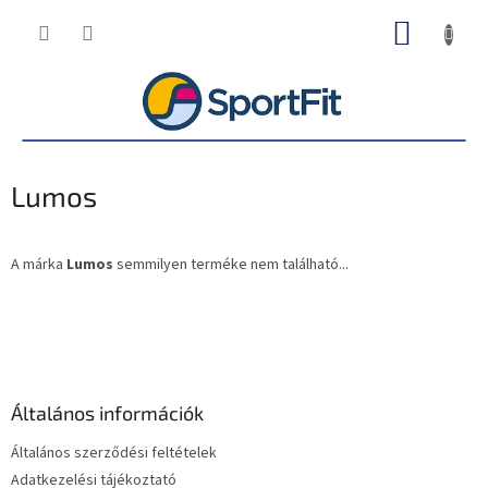
Ugrás
KOSÁR
a
fő
tartalomhoz
Lumos
A márka
Lumos
semmilyen terméke nem található...
L
á
b
l
é
Általános információk
c
Általános szerződési feltételek
Adatkezelési tájékoztató