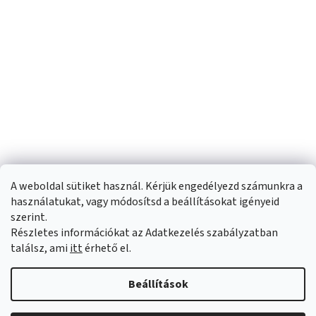
A weboldal sütiket használ. Kérjük engedélyezd számunkra a
használatukat, vagy módosítsd a beállításokat igényeid
szerint.
Részletes információkat az Adatkezelés szabályzatban
Shoptet készítette
találsz, ami
itt
érhető el.
Copyright 2026
Sportfit.hu
. Minden jog fenntartva.
Süti beállítások
Beállítások
szerkesztése