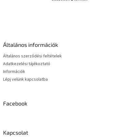
L
i
s
L
t
á
a
b
i
l
r
é
á
Általános információk
c
n
y
Általános szerződési feltételek
í
Adatkezelési tájékoztató
t
Információk
á
s
Lépj velünk kapcsolatba
e
l
e
m
Facebook
e
i
Kapcsolat