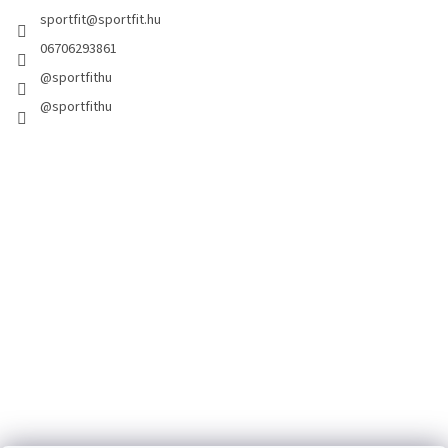
sportfit
@
sportfit.hu
06706293861
@sportfithu
@sportfithu