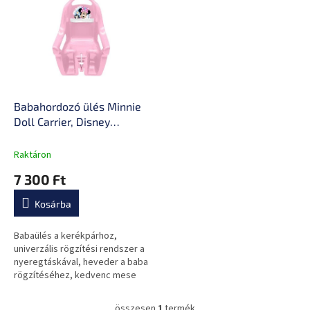
e
k
r
r
m
e
é
n
k
d
e
e
k
z
l
Babahordozó ülés Minnie
é
i
Doll Carrier, Disney
s
s
karakter motívuma,
e
t
univerzális nyeregcső
Raktáron
á
tartó
7 300 Ft
j
a
Kosárba
Babaülés a kerékpárhoz,
univerzális rögzítési rendszer a
nyeregtáskával, heveder a baba
rögzítéséhez, kedvenc mese
motívuma.
összesen
1
termék