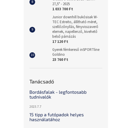
27,5" - 2025
1 033 700 Ft
Junior downhill bukósisak W-
TEC Estreito, állítható méret,
szellőzőnyílás, fényvisszaverő
elemek, napellenző, kivehető
belső párnázás
17 120 Ft
Gyerek fémkereső inSPORTline
Goldino
23 760 Ft
Tanácsadó
Bordásfalak - legfontosabb
tudnivalók
2023.7.7
15 tipp a futópadok helyes
használatához