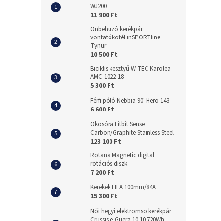
WJ200
11 900 Ft
Önbehúzó kerékpár
vontatókötél inSPORTline
Tynur
10 500 Ft
Biciklis kesztyű W-TEC Karolea
AMC-1022-18
5 300 Ft
Férfi póló Nebbia 90' Hero 143
6 600 Ft
Okosóra Fitbit Sense
Carbon/Graphite Stainless Steel
123 100 Ft
Rotana Magnetic digital
rotációs diszk
7 200 Ft
Kerekek FILA 100mm/84A
15 300 Ft
Női hegyi elektromso kerékpár
Crussis e-Guera 10.10 720Wh