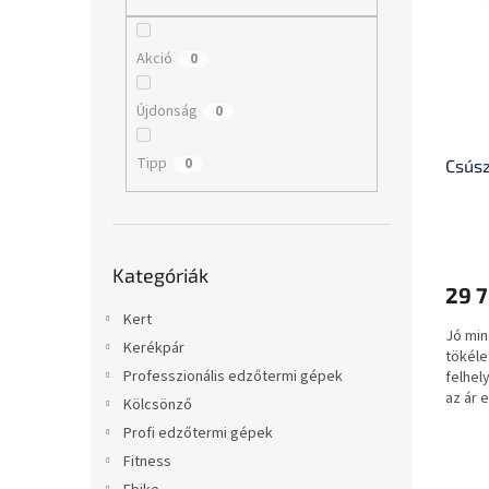
m
k
l
é
r
k
e
Akció
0
e
n
k
d
Újdonság
0
l
e
i
z
Tipp
0
Csúsz
s
é
t
s
á
e
j
Kategóriák
a
Kategóriák
átugrása
29 7
Kert
Jó min
Kerékpár
tökéle
Professzionális edzőtermi gépek
felhel
az ár 
Kölcsönző
Profi edzőtermi gépek
Fitness