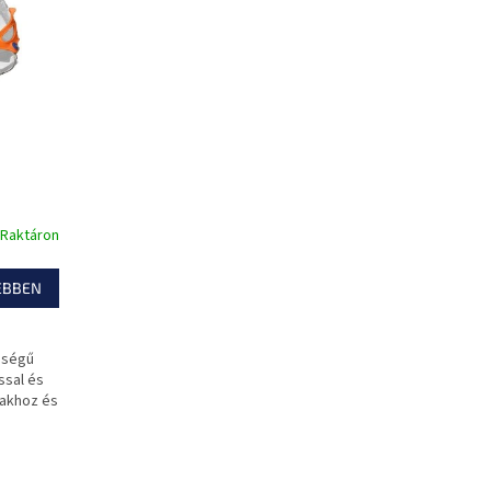
Raktáron
EBBEN
őségű
ssal és
lakhoz és