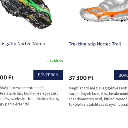
ásgátló Nortec Nordic
Trekking talp Nortec Trail
Raktáron
BŐVEBBEN
BŐV
00 Ft
37 300 Ft
őségű rozsdamentes acél,
Megbízható még a legigényesebb
tes stabilitás, könnyű és egyszerű
körülmények között is, kiváló min
yezés, széleskörben alkalmazható,
rozsdamentes acél, kitűnő tapadá
egy párra értendő.
tökéletes stabilitással, nyomvona
téli trekkinghez...
L
i