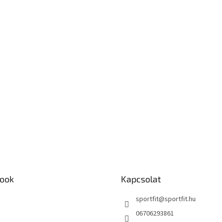
ook
Kapcsolat
sportfit
@
sportfit.hu
06706293861