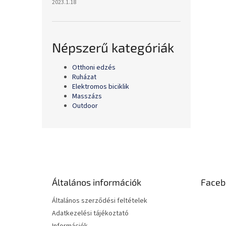
2023.1.18
Népszerű kategóriák
Otthoni edzés
Ruházat
Elektromos biciklik
Masszázs
Outdoor
L
á
b
l
é
Általános információk
Faceb
c
Általános szerződési feltételek
Adatkezelési tájékoztató
Információk