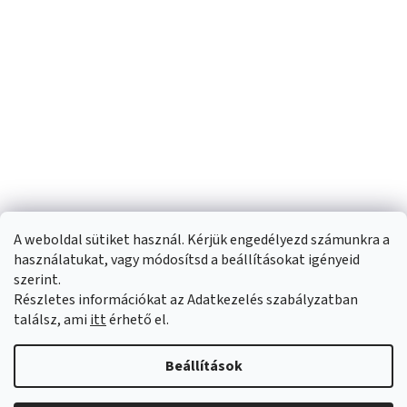
A weboldal sütiket használ. Kérjük engedélyezd számunkra a
használatukat, vagy módosítsd a beállításokat igényeid
szerint.
Részletes információkat az Adatkezelés szabályzatban
Shoptet készítette
találsz, ami
itt
érhető el.
Copyright 2026
Sportfit.hu
. Minden jog fenntartva.
Süti beállítások
Beállítások
szerkesztése