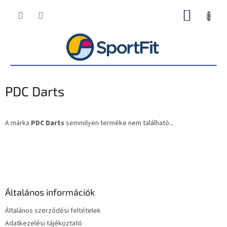
Ugrás
KOSÁR
a
fő
tartalomhoz
PDC Darts
A márka
PDC Darts
semmilyen terméke nem található...
L
á
b
l
é
Általános információk
c
Általános szerződési feltételek
Adatkezelési tájékoztató