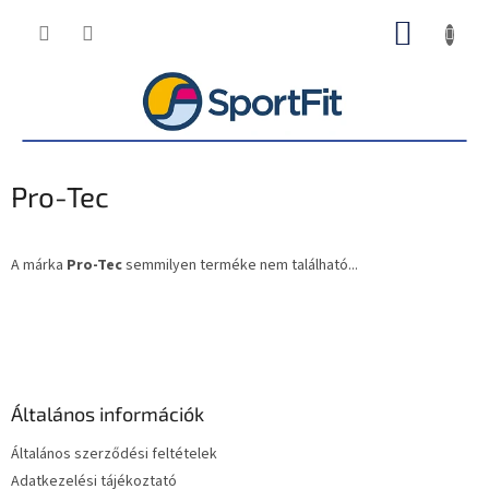
Ugrás
KOSÁR
a
fő
tartalomhoz
Pro-Tec
A márka
Pro-Tec
semmilyen terméke nem található...
L
á
b
l
é
Általános információk
c
Általános szerződési feltételek
Adatkezelési tájékoztató