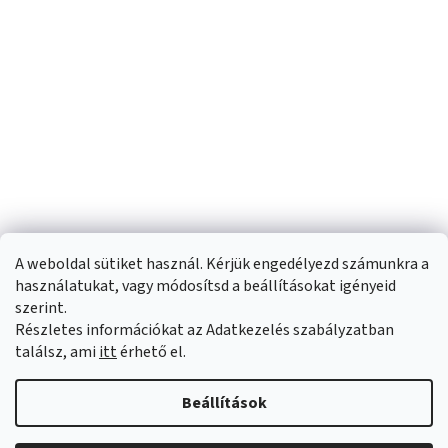
A weboldal sütiket használ. Kérjük engedélyezd számunkra a
használatukat, vagy módosítsd a beállításokat igényeid
szerint.
Részletes információkat az Adatkezelés szabályzatban
Shoptet készítette
találsz, ami
itt
érhető el.
Copyright 2026
Sportfit.hu
. Minden jog fenntartva.
Süti beállítások
Beállítások
szerkesztése