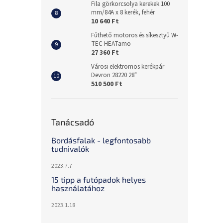
Fila görkorcsolya kerekek 100
mm/84A x 8 kerék, fehér
10 640 Ft
Fűthető motoros és síkesztyű W-
TEC HEATamo
27 360 Ft
Városi elektromos kerékpár
Devron 28220 28"
510 500 Ft
Tanácsadó
Bordásfalak - legfontosabb
tudnivalók
2023.7.7
15 tipp a futópadok helyes
használatához
2023.1.18