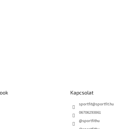
ook
Kapcsolat
sportfit
@
sportfit.hu
06706293861
@sportfithu