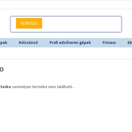
KERESÉS
épek
Kölcsönző
Profi edzőtermi gépek
Fitness
Eb
ko
a
Seiko
semmilyen terméke nem található...