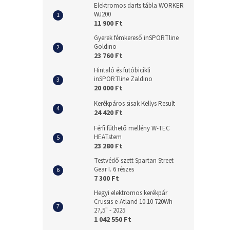
Elektromos darts tábla WORKER
WJ200
11 900 Ft
Gyerek fémkereső inSPORTline
Goldino
23 760 Ft
Hintaló és futóbicikli
inSPORTline Zaldino
20 000 Ft
Kerékpáros sisak Kellys Result
24 420 Ft
Férfi fűthető mellény W-TEC
HEATstem
23 280 Ft
Testvédő szett Spartan Street
Gear I. 6 részes
7 300 Ft
Hegyi elektromos kerékpár
Crussis e-Atland 10.10 720Wh
27,5" - 2025
1 042 550 Ft