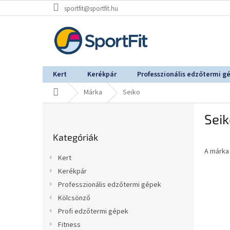
Ugrás
sportfit@sportfit.hu
a
fő
tartalomhoz
Kert
Kerékpár
Professzionális edzőtermi g
Kezdőlap
Márka
Seiko
O
Sei
l
Kategóriák
d
Kategóriák
átugrása
a
A márk
l
Kert
s
Kerékpár
ó
Professzionális edzőtermi gépek
p
a
Kölcsönző
n
Profi edzőtermi gépek
e
Fitness