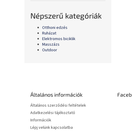
Népszerű kategóriák
Otthoni edzés
Ruházat
Elektromos biciklik
Masszázs
Outdoor
L
á
b
l
é
Általános információk
Faceb
c
Általános szerződési feltételek
Adatkezelési tájékoztató
Információk
Lépj velünk kapcsolatba