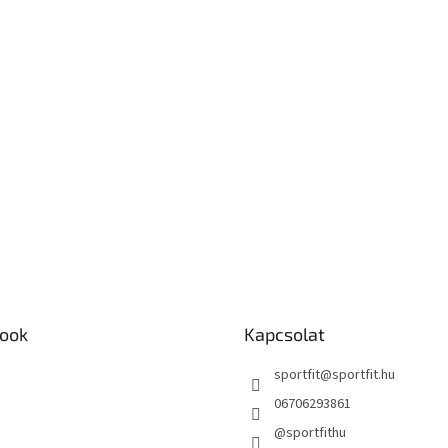
ook
Kapcsolat
sportfit
@
sportfit.hu
06706293861
@sportfithu