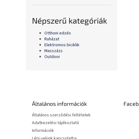
Népszerű kategóriák
Otthoni edzés
Ruházat
Elektromos biciklik
Masszázs
Outdoor
L
á
b
l
é
Általános információk
Faceb
c
Általános szerződési feltételek
Adatkezelési tájékoztató
Információk
Lépj velünk kapcsolatba