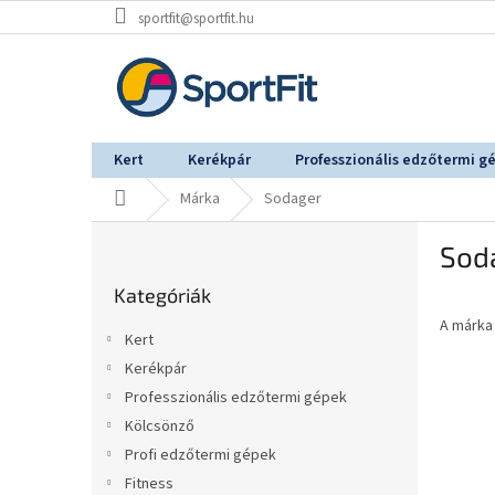
Ugrás
sportfit@sportfit.hu
a
fő
tartalomhoz
Kert
Kerékpár
Professzionális edzőtermi g
Kezdőlap
Márka
Sodager
O
Sod
l
Kategóriák
d
Kategóriák
átugrása
a
A márk
l
Kert
s
Kerékpár
ó
Professzionális edzőtermi gépek
p
a
Kölcsönző
n
Profi edzőtermi gépek
e
Fitness