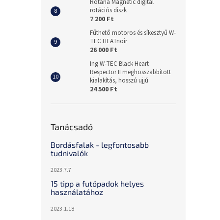
Rotana Magnetic digital
rotációs diszk
7 200 Ft
Fűthető motoros és síkesztyű W-
TEC HEATnoir
26 000 Ft
Ing W-TEC Black Heart
Respector II meghosszabbított
kialakítás, hosszú ujjú
24 500 Ft
Tanácsadó
Bordásfalak - legfontosabb
tudnivalók
2023.7.7
15 tipp a futópadok helyes
használatához
2023.1.18