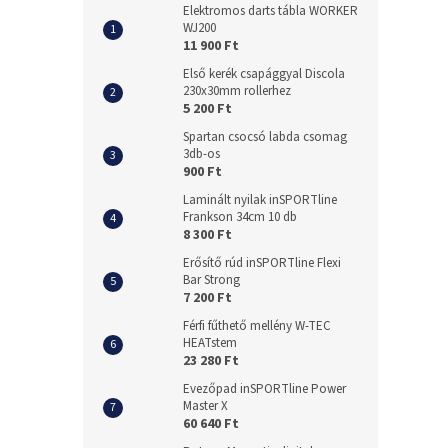
Elektromos darts tábla WORKER
WJ200
11 900 Ft
Első kerék csapággyal Discola
230x30mm rollerhez
5 200 Ft
Spartan csocsó labda csomag
3db-os
900 Ft
Laminált nyilak inSPORTline
Frankson 34cm 10 db
8 300 Ft
Erősítő rúd inSPORTline Flexi
Bar Strong
7 200 Ft
Férfi fűthető mellény W-TEC
HEATstem
23 280 Ft
Evezőpad inSPORTline Power
Master X
60 640 Ft