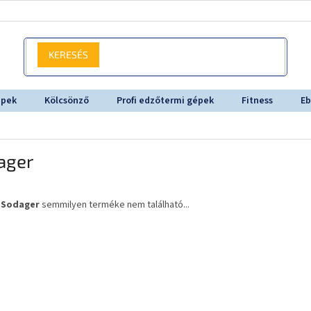
KERESÉS
épek
Kölcsönző
Profi edzőtermi gépek
Fitness
Eb
ager
a
Sodager
semmilyen terméke nem található...