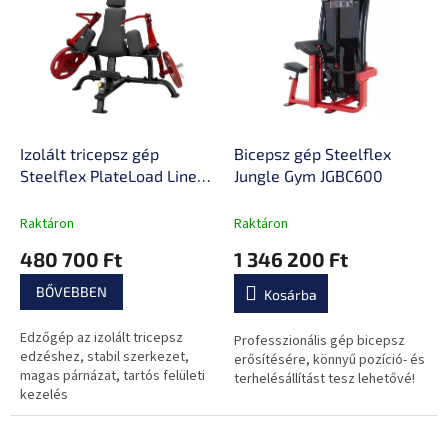
e
k
r
r
m
e
é
n
k
d
e
e
k
z
l
Izolált tricepsz gép
Bicepsz gép Steelflex
é
i
Steelflex PlateLoad Line
Jungle Gym JGBC600
s
s
PLTE
e
t
Raktáron
Raktáron
á
480 700 Ft
1 346 200 Ft
j
a
BŐVEBBEN
Kosárba
Edzőgép az izolált tricepsz
Professzionális gép bicepsz
edzéshez, stabil szerkezet,
erősítésére, könnyű pozíció- és
magas párnázat, tartós felületi
terhelésállítást tesz lehetővé!
kezelés