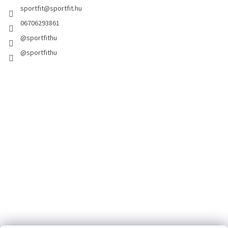
sportfit
@
sportfit.hu
06706293861
@sportfithu
@sportfithu