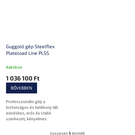
Guggoló gép Steelflex
Plateload Line PLSS
Raktáron
1 036 100 Ft
BŐVEBBEN
Professzionális gép a
biztonságos és hatékony láb
edzéshez, erős és stabil
szerkezet, kényelmes
párnázat, olimpiai súlytárcsa
tartók
összesen
5
termék