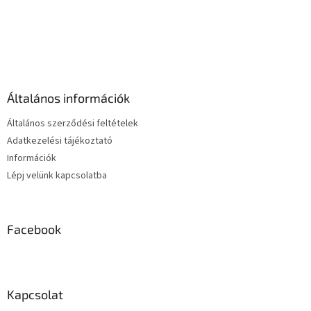
L
i
s
L
t
á
a
b
i
l
r
é
á
Általános információk
c
n
y
Általános szerződési feltételek
í
Adatkezelési tájékoztató
t
Információk
á
s
Lépj velünk kapcsolatba
e
l
e
m
Facebook
e
i
Kapcsolat