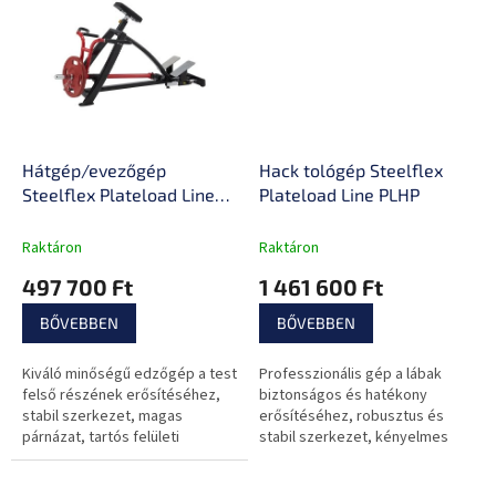
Hátgép/evezőgép
Hack tológép Steelflex
Steelflex Plateload Line
Plateload Line PLHP
PLTR
Raktáron
Raktáron
497 700 Ft
1 461 600 Ft
BŐVEBBEN
BŐVEBBEN
Kiváló minőségű edzőgép a test
Professzionális gép a lábak
felső részének erősítéséhez,
biztonságos és hatékony
stabil szerkezet, magas
erősítéséhez, robusztus és
párnázat, tartós felületi
stabil szerkezet, kényelmes
bevonat, kiváló minőségű
párnázat
csapágyak