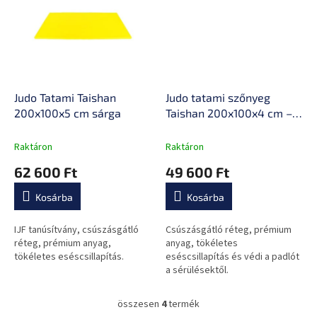
Judo Tatami Taishan
Judo tatami szőnyeg
200x100x5 cm sárga
Taishan 200x100x4 cm –
sárga, csökkenti a zajt,
védi a padlót, tartós
Raktáron
Raktáron
anyag, csúszásmentes,
62 600 Ft
49 600 Ft
20,8 kg
Kosárba
Kosárba
IJF tanúsítvány, csúszásgátló
Csúszásgátló réteg, prémium
réteg, prémium anyag,
anyag, tökéletes
tökéletes eséscsillapítás.
eséscsillapítás és védi a padlót
a sérülésektől.
összesen
4
termék
L