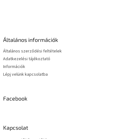
i
s
L
t
á
a
b
i
l
r
é
á
Általános információk
c
n
y
Általános szerződési feltételek
í
Adatkezelési tájékoztató
t
Információk
á
s
Lépj velünk kapcsolatba
e
l
e
m
Facebook
e
i
Kapcsolat