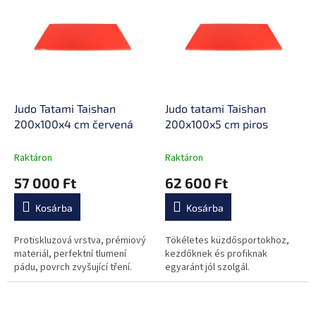
e
k
r
r
m
e
é
n
k
d
e
e
k
z
l
Judo Tatami Taishan
Judo tatami Taishan
é
i
200x100x4 cm červená
200x100x5 cm piros
s
s
e
t
Raktáron
Raktáron
á
57 000 Ft
62 600 Ft
j
a
Kosárba
Kosárba
Protiskluzová vrstva, prémiový
Tökéletes küzdősportokhoz,
materiál, perfektní tlumení
kezdőknek és profiknak
pádu, povrch zvyšující tření.
egyaránt jól szolgál.