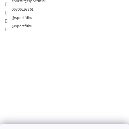
sportfit
@
sportfit.hu
06706293861
@sportfithu
@sportfithu