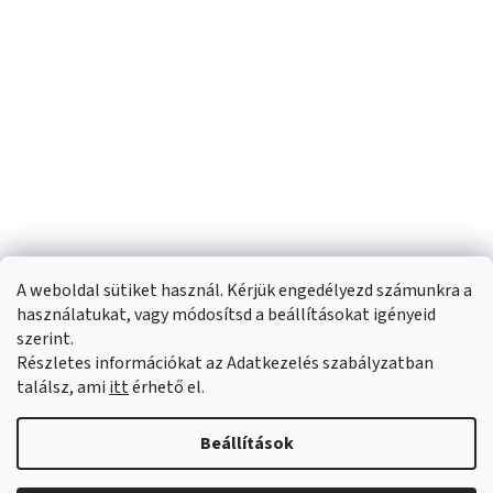
A weboldal sütiket használ. Kérjük engedélyezd számunkra a
használatukat, vagy módosítsd a beállításokat igényeid
szerint.
Részletes információkat az Adatkezelés szabályzatban
Shoptet készítette
találsz, ami
itt
érhető el.
Copyright 2026
Sportfit.hu
. Minden jog fenntartva.
Süti beállítások
Beállítások
szerkesztése