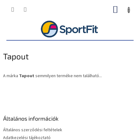
Ugrás
KOSÁR
a
fő
tartalomhoz
Tapout
A márka
Tapout
semmilyen terméke nem található...
L
á
b
l
é
Általános információk
c
Általános szerződési feltételek
Adatkezelési tájékoztató