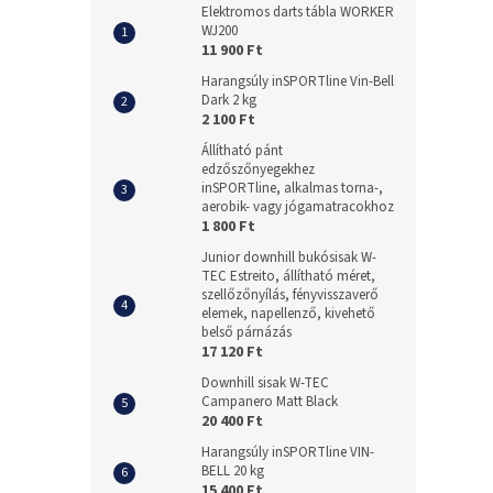
Elektromos darts tábla WORKER
WJ200
11 900 Ft
Harangsúly inSPORTline Vin-Bell
Dark 2 kg
2 100 Ft
Állítható pánt
edzőszőnyegekhez
inSPORTline, alkalmas torna-,
aerobik- vagy jógamatracokhoz
1 800 Ft
Junior downhill bukósisak W-
TEC Estreito, állítható méret,
szellőzőnyílás, fényvisszaverő
elemek, napellenző, kivehető
belső párnázás
17 120 Ft
Downhill sisak W-TEC
Campanero Matt Black
20 400 Ft
Harangsúly inSPORTline VIN-
BELL 20 kg
15 400 Ft