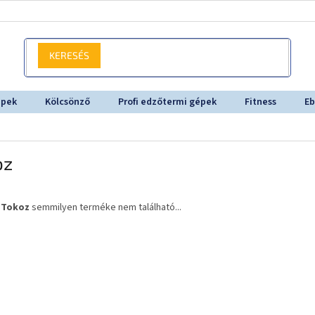
KERESÉS
épek
Kölcsönző
Profi edzőtermi gépek
Fitness
Eb
oz
a
Tokoz
semmilyen terméke nem található...