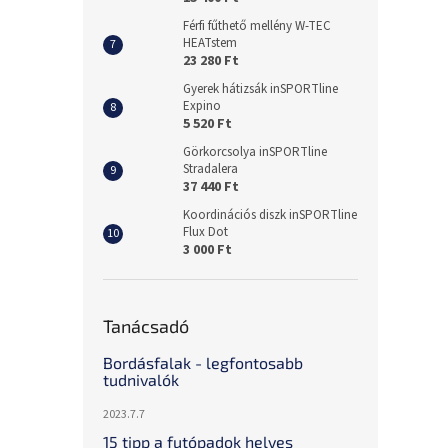
Férfi fűthető mellény W-TEC
HEATstem
23 280 Ft
Gyerek hátizsák inSPORTline
Expino
5 520 Ft
Görkorcsolya inSPORTline
Stradalera
37 440 Ft
Koordinációs diszk inSPORTline
Flux Dot
3 000 Ft
Tanácsadó
Bordásfalak - legfontosabb
tudnivalók
2023.7.7
15 tipp a futópadok helyes