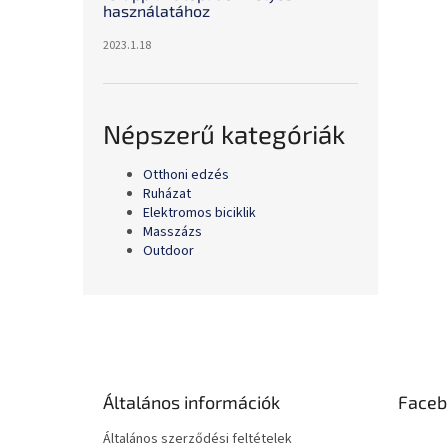
használatához
2023.1.18
Népszerű kategóriák
Otthoni edzés
Ruházat
Elektromos biciklik
Masszázs
Outdoor
L
á
b
l
é
Általános információk
Faceb
c
Általános szerződési feltételek