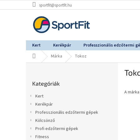
Ugrás
sportfit@sportfit.hu
a
fő
tartalomhoz
Kert
Kerékpár
Professzionális edzőtermi g
Kezdőlap
Márka
Tokoz
O
Tok
l
Kategóriák
d
Kategóriák
átugrása
a
A márk
l
Kert
s
Kerékpár
ó
Professzionális edzőtermi gépek
p
a
Kölcsönző
n
Profi edzőtermi gépek
e
Fitness