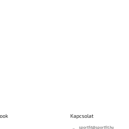
ook
Kapcsolat
sportfit
@
sportfit.hu