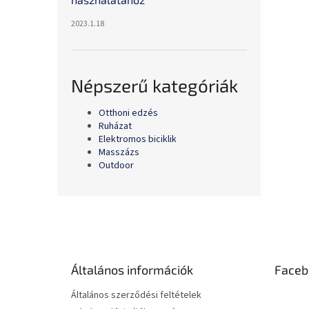
2023.1.18
Népszerű kategóriák
Otthoni edzés
Ruházat
Elektromos biciklik
Masszázs
Outdoor
L
á
b
l
é
Általános információk
Faceb
c
Általános szerződési feltételek