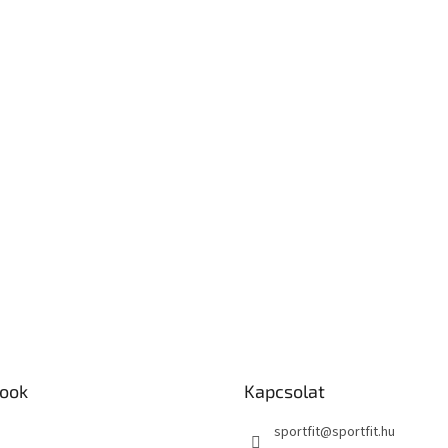
ook
Kapcsolat
sportfit
@
sportfit.hu