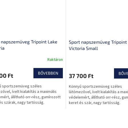
 napszemüveg Tripoint Lake
Sport napszemüveg Tripoint
ria
Victoria Small
Raktáron
BŐVEBBEN
BŐV
00 Ft
37 700 Ft
ű sportszemüveg széles
Könnyű sportszemüveg széles
zővel, ívelt kialakítás a maximális
látómezővel, ívelt kialakítás a max
mért, állítható orr-rész, gumírozott
védelemért, állítható orr-rész, gu
és szárak, nagy tartósság.
keret és szár, nagy tartósság.
L
i
s