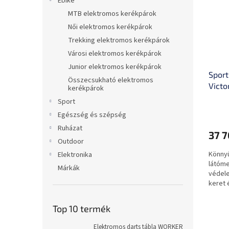
Ebike
MTB elektromos kerékpárok
Női elektromos kerékpárok
Trekking elektromos kerékpárok
Városi elektromos kerékpárok
Junior elektromos kerékpárok
Sport
Összecsukható elektromos
Victo
kerékpárok
Sport
Egészség és szépség
Ruházat
37 7
Outdoor
Könny
Elektronika
látóme
Márkák
védele
keret 
Top 10 termék
Elektromos darts tábla WORKER