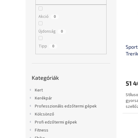
m
k
l
é
r
k
e
Akció
0
e
n
k
d
Újdonság
0
l
e
i
z
Tipp
0
Sport
s
é
Treri
t
s
á
e
j
Kategóriák
a
Kategóriák
átugrása
51 4
Kert
Stílus
Kerékpár
gyorsa
Professzionális edzőtermi gépek
szellő
Kölcsönző
Profi edzőtermi gépek
Fitness