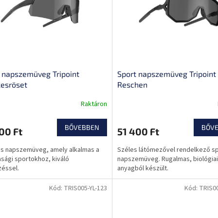
 napszemüveg Tripoint
Sport napszemüveg Tripoint
kesröset
Reschen
Raktáron
BŐVEBBEN
BŐV
00 Ft
51 400 Ft
os napszemüveg, amely alkalmas a
Széles látómezővel rendelkező s
sági sportokhoz, kiváló
napszemüveg. Rugalmas, biológiai
zéssel.
anyagból készült.
Kód:
TRIS005-YL-123
Kód:
TRIS0