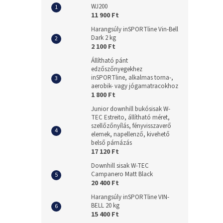
WJ200
11 900 Ft
Harangsúly inSPORTline Vin-Bell
Dark 2 kg
2 100 Ft
Állítható pánt
edzőszőnyegekhez
inSPORTline, alkalmas torna-,
aerobik- vagy jógamatracokhoz
1 800 Ft
Junior downhill bukósisak W-
TEC Estreito, állítható méret,
szellőzőnyílás, fényvisszaverő
elemek, napellenző, kivehető
belső párnázás
17 120 Ft
Downhill sisak W-TEC
Campanero Matt Black
20 400 Ft
Harangsúly inSPORTline VIN-
BELL 20 kg
15 400 Ft