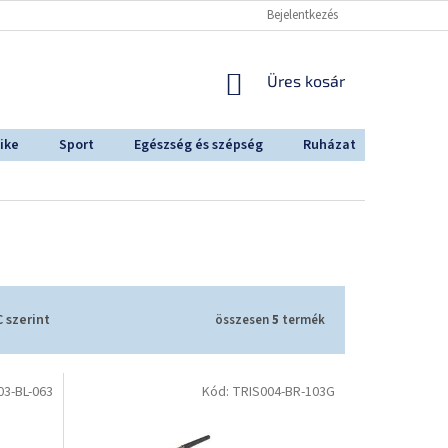
Bejelentkezés
KOSÁR
Üres kosár
ike
Sport
Egészség és szépség
Ruházat
Outdoo
 szerint
összesen
5
termék
03-BL-063
Kód:
TRIS004-BR-103G