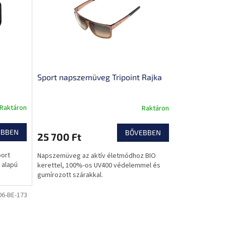
Sport napszemüveg Tripoint Rajka
Raktáron
Raktáron
EBBEN
BŐVEBBEN
25 700 Ft
port
Napszemüveg az aktív életmódhoz BIO
 alapú
kerettel, 100%-os UV400 védelemmel és
gumírozott szárakkal.
06-BE-173