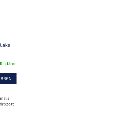
 Lake
Raktáron
EBBEN
imális
mírozott