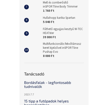
Mell és comberősítő
inSPORTline Body Trimmer
1 760 Ft
Hullahopp karika Spartan
5 040 Ft
Fűthető egyujjas kesztyű W-TEC
HEATster
39 800 Ft
Multifunkcionális fekvőtámasz
keret kijelzővel inSPORTline
Pushap Evo
8 080 Ft
Tanácsadó
Bordásfalak - legfontosabb
tudnivalók
2023.7.7
15 tipp a futópadok helyes
használatához