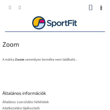
Ugrás
KOSÁR
a
fő
tartalomhoz
Zoom
A márka
Zoom
semmilyen terméke nem található...
L
á
b
l
é
Általános információk
c
Általános szerződési feltételek
Adatkezelési tájékoztató