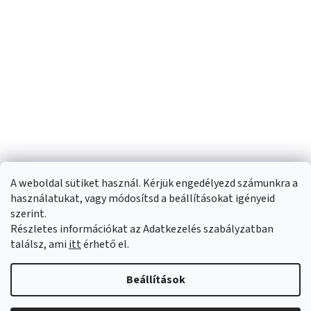
A weboldal sütiket használ. Kérjük engedélyezd számunkra a
használatukat, vagy módosítsd a beállításokat igényeid
szerint.
Részletes információkat az Adatkezelés szabályzatban
Shoptet készítette
találsz, ami
itt
érhető el.
Copyright 2026
Sportfit.hu
. Minden jog fenntartva.
Süti beállítások
Beállítások
szerkesztése