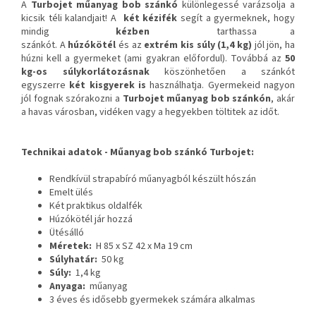
A
Turbojet műanyag bob szánkó
különlegessé varázsolja a
kicsik téli kalandjait!
A
két kézifék
segít a gyermeknek, hogy
mindig
kézben
tarthassa a
szánkót.
A
húzókötél
és az
extrém kis súly (1,4 kg)
jól jön, ha
húzni kell a gyermeket (ami gyakran előfordul).
Továbbá az
50
kg-os súlykorlátozásnak
köszönhetően a szánkót
egyszerre
két kisgyerek is
használhatja.
Gyermekeid nagyon
jól fognak szórakozni a
Turbojet műanyag bob szánkón
, akár
a havas városban, vidéken vagy a hegyekben töltitek az időt.
Technikai adatok -
Műanyag bob szánkó Turbojet:
Rendkívül strapabíró műanyagból készült hószán
Emelt ülés
Két praktikus oldalfék
Húzókötél jár hozzá
Ütésálló
Méretek:
H 85 x SZ 42 x Ma 19 cm
Súlyhatár:
50 kg
Súly:
1,4 kg
Anyaga:
műanyag
3 éves és idősebb gyermekek számára alkalmas