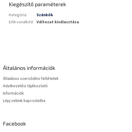
Kiegészítő paraméterek
Kategória
:
Szánkók
EAN vonalkód
:
Változat kiválasztása
L
á
b
l
é
Általános információk
c
Általános szerződési feltételek
Adatkezelési tájékoztató
Információk
Lépj velünk kapcsolatba
Facebook