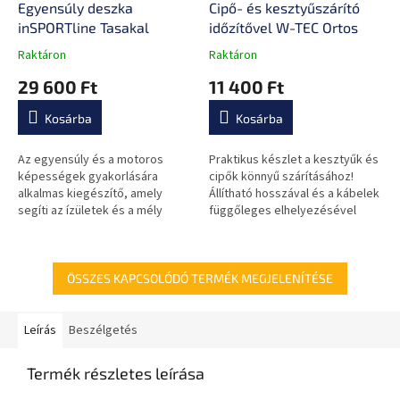
Egyensúly deszka
Cipő- és kesztyűszárító
inSPORTline Tasakal
időzítővel W-TEC Ortos
Raktáron
Raktáron
A
A
termék
termék
29 600 Ft
11 400 Ft
átlagos
átlagos
értékelése
értékelése
Kosárba
Kosárba
5-
5-
ből
ből
0,0
0,0
Az egyensúly és a motoros
Praktikus készlet a kesztyűk és
csillag.
csillag.
képességek gyakorlására
cipők könnyű szárításához!
alkalmas kiegészítő, amely
Állítható hosszával és a kábelek
segíti az ízületek és a mély
függőleges elhelyezésével
izmok erősítését.
tűnik ki a maximális elérhetőség
érdekében!
ÖSSZES KAPCSOLÓDÓ TERMÉK MEGJELENÍTÉSE
Leírás
Beszélgetés
Termék részletes leírása