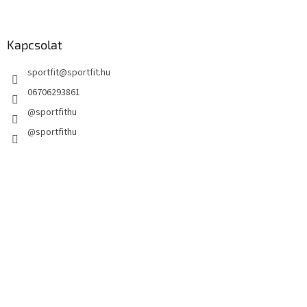
Kapcsolat
sportfit
@
sportfit.hu
06706293861
@sportfithu
@sportfithu