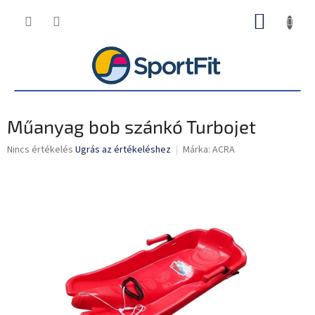
Ugrás
KOSÁR
a
fő
tartalomhoz
Műanyag bob szánkó Turbojet
A
Nincs értékelés
Ugrás az értékeléshez
Márka:
ACRA
termék
átlagos
értékelése
5-
ből
0,0
csillag.