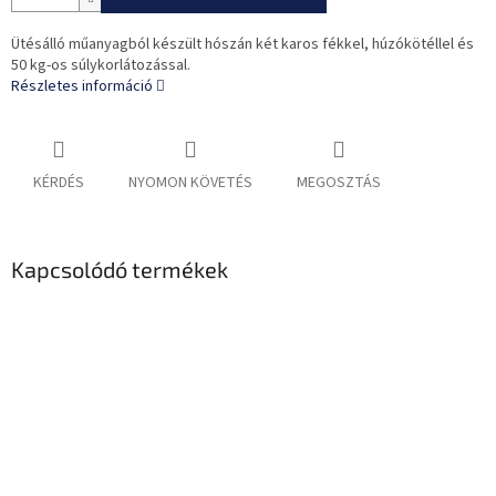
Ütésálló műanyagból készült hószán két karos fékkel, húzókötéllel és
50 kg-os súlykorlátozással.
Részletes információ
KÉRDÉS
NYOMON KÖVETÉS
MEGOSZTÁS
Kapcsolódó termékek