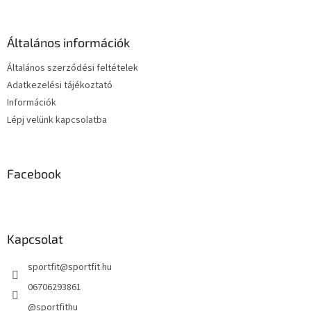
b
i
l
r
é
á
Általános információk
c
n
y
Általános szerződési feltételek
í
Adatkezelési tájékoztató
t
Információk
á
s
Lépj velünk kapcsolatba
e
l
e
m
Facebook
e
i
Kapcsolat
sportfit
@
sportfit.hu
06706293861
@sportfithu