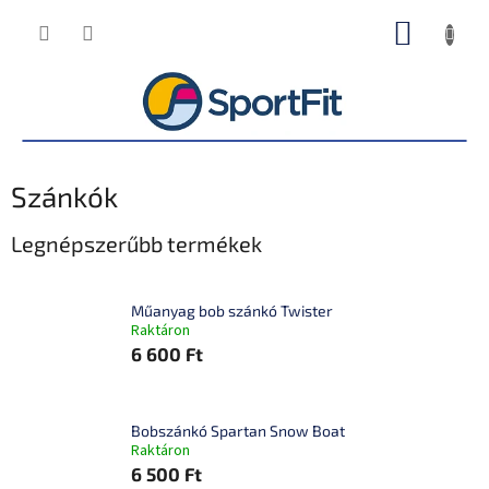
Ugrás
KOSÁR
a
fő
tartalomhoz
Szánkók
Legnépszerűbb termékek
Műanyag bob szánkó Twister
Raktáron
6 600 Ft
Bobszánkó Spartan Snow Boat
Raktáron
6 500 Ft