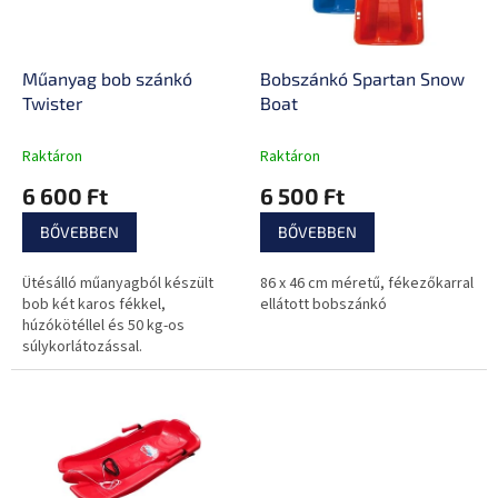
k
é
e
s
k
e
l
Műanyag bob szánkó
Bobszánkó Spartan Snow
i
Twister
Boat
s
t
Raktáron
Raktáron
á
6 600 Ft
6 500 Ft
j
a
BŐVEBBEN
BŐVEBBEN
Ütésálló műanyagból készült
86 x 46 cm méretű, fékezőkarral
bob két karos fékkel,
ellátott bobszánkó
húzókötéllel és 50 kg-os
súlykorlátozással.