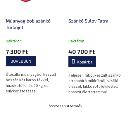
Műanyag bob szánkó
Szánkó Sulov Tatra
Turbojet
Raktáron
Raktáron
7 300 Ft
40 700 Ft
BŐVEBBEN
Kosárba
Ütésálló műanyagból készült
Teljesen fából készült szánkó
hószán két karos fékkel,
strapabíró bükkfából, vízálló
húzókötéllel és 50 kg-os
üléssel, lakkozott felülettel,
súlykorlátozással.
hosszú élettartammal.
összesen
4
termék
L
i
s
L
t
á
a