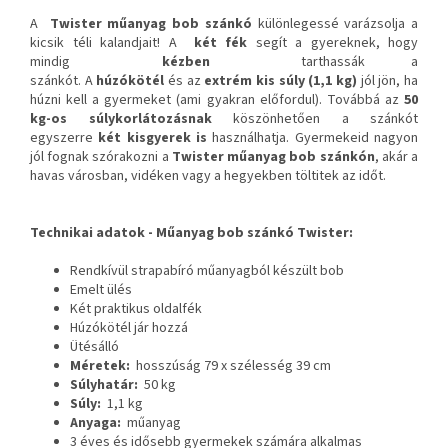
A
Twister műanyag bob szánkó
különlegessé varázsolja a
kicsik téli kalandjait!
A
két fék
segít a gyereknek, hogy
mindig
kézben
tarthassák a
szánkót.
A
húzókötél
és az
extrém kis súly (1,1 kg)
jól jön, ha
húzni kell a gyermeket (ami gyakran előfordul).
Továbbá az
50
kg-os súlykorlátozásnak
köszönhetően a szánkót
egyszerre
két kisgyerek is
használhatja.
Gyermekeid nagyon
jól fognak szórakozni a
Twister műanyag bob szánkón
, akár a
havas városban, vidéken vagy a hegyekben töltitek az időt.
Technikai adatok -
Műanyag bob szánkó Twister:
Rendkívül strapabíró műanyagból készült bob
Emelt ülés
Két praktikus oldalfék
Húzókötél jár hozzá
Ütésálló
Méretek:
hosszúság 79 x szélesség 39 cm
Súlyhatár:
50 kg
Súly:
1,1 kg
Anyaga:
műanyag
3 éves és idősebb gyermekek számára alkalmas