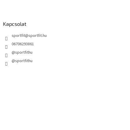
Kapcsolat
sportfit
@
sportfit.hu
06706293861
@sportfithu
@sportfithu