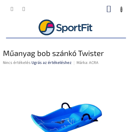
Ugrás
KOSÁR
a
fő
tartalomhoz
Műanyag bob szánkó Twister
A
Nincs értékelés
Ugrás az értékeléshez
Márka:
ACRA
termék
átlagos
értékelése
5-
ből
0,0
csillag.