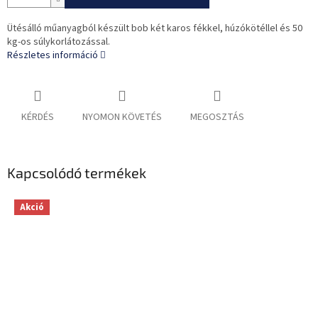
Ütésálló műanyagból készült bob két karos fékkel, húzókötéllel és 50
kg-os súlykorlátozással.
Részletes információ
KÉRDÉS
NYOMON KÖVETÉS
MEGOSZTÁS
Kapcsolódó termékek
Akció