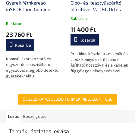
Gyerek fémkereső
Cipő- és kesztyűszárító
inSPORTline Goldino
időzítővel W-TEC Ortos
Raktáron
A
Raktáron
termék
11 400 Ft
átlagos
23 760 Ft
értékelése
Kosárba
5-
Kosárba
ből
0,0
Praktikus készlet a kesztyűk és
Könnyű, szórakoztató és
csillag.
cipők könnyű szárításához!
egyszerűen használható –
Állítható hosszával és a kábelek
egyszóval a legjobb detektor
függőleges elhelyezésével
gyerekeknek! 3
tűnik ki a maximális elérhetőség
megkülönböztető rendszer
érdekében!
használható és a detektor
hossza könnyen állítható!
ÖSSZES KAPCSOLÓDÓ TERMÉK MEGJELENÍTÉSE
Leírás
Beszélgetés
Termék részletes leírása