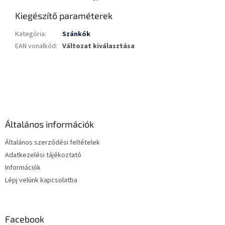
Kiegészítő paraméterek
Kategória
:
Szánkók
EAN vonalkód
:
Változat kiválasztása
L
á
b
l
é
Általános információk
c
Általános szerződési feltételek
Adatkezelési tájékoztató
Információk
Lépj velünk kapcsolatba
Facebook