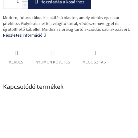
Hozzáadás a kosárhoz
Modern, futurisztikus kialakítású blaster, amely ideális éjszakai
játékhoz. Golyókészlettel, világító tárral, védőszemüveggel és
újratölthető kábellel. Mindez az órákig tartó akciódús szórakozásért.
Részletes információ
KÉRDÉS
NYOMON KÖVETÉS
MEGOSZTÁS
Kapcsolódó termékek