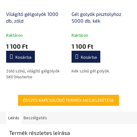
Világító gélgolyók 1000
Gél golyók pisztolyhoz
db, zöld
5000 db, kék
Raktáron
Raktáron
1 100 Ft
1 100 Ft
Kosárba
Kosárba
Zöld színű, világító gélgolyók
Kék színű gél golyók.
SKD blasterbe
ÖSSZES KAPCSOLÓDÓ TERMÉK MEGJELENÍTÉSE
Leírás
Beszélgetés
Termék részletes leírása