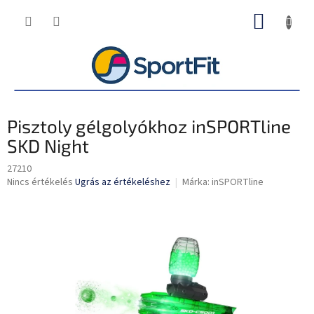
Ugrás
KOSÁR
a
fő
tartalomhoz
Pisztoly gélgolyókhoz inSPORTline
SKD Night
27210
A
Nincs értékelés
Ugrás az értékeléshez
Márka:
inSPORTline
termék
átlagos
értékelése
5-
ből
0,0
csillag.