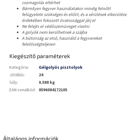
csomagolás eltérhet
Bármilyen fegyver használatakor mindig felnőtt
felügyelete szükséges és előírt, és a sérülések elkerülése
érdekében fokozott óvatossággal járj el
Ne felejts el védőszemüveget viselni
A golyók nem kerülhetnek a szájba
A biztonság az első, használd a fegyvereket
felelősségteljesen
Kiegészítő paraméterek
Kategória
:
Gélgolyós pisztolyok
Jótállás
:
24
Súly
:
0.588 kg
EAN vonalkód
:
8596084172105
L
á
b
l
é
Általános információk