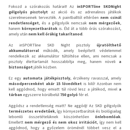
Fokozd a szórakozás határait! Az
inSPORTline SKD
Night
gélgolyós pisztolyt
az akció és az adrenalinos játékok
szerelmeseinek tervezték. A paintballtól eltérően
nem csinál
rendetlenséget
, és a gélgolyók nemcsak
nem mérgezőek
,
hanem
környezetbarátok
is. Éld át a több órás szórakozást,
amely után
nem kell órákig takarítanod
.
Az inSPORTline SKD Night pisztoly
újratölthető
akkumulátorral
működik, amely beépített védelemmel
rendelkezik az akkumulátor túltöltése ellen, ami nemcsak a
pisztoly élettartamát hosszabbítja meg, hanem növeli
a
biztonságot
játék közben.
Ez egy
automata játékpisztoly
, érzékeny ravasszal, amely
másodpercenként akár 15 lövedéket
is kilő! Azonban nem
kell aggódnod, hogy emiatt túl rövid lesz a játékod, mivel
a
tárban
egyszerre körülbelül
750 golyó
fér el.
Aggódsz a rendetlenség miatt? Ne aggódj! Az SKD gélgolyók
természetes eredetűek
, így környezetbarátok és biológiailag
lebomló összetételüknek köszönhetően
önlebomlóak
.
Emellett
nem mérgező és nem okoz irritációt
, így nem kell
aggódnod, hogy a győzelem öröménél többet vesz el a