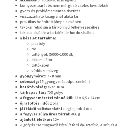
akkumulátor töltőkábellel együtt
környezetbarát és nem mérgező zselés lövedékek
gyors és problémamentes tisztítás
visszazárható kézigránát alakú tár
praktikus beépített lámpa a csőben
taktikai felső sín a tár könnyű felhelyezéséhez
taktikai alsó sín a tartalék tár hordozásához
a
készlet tartalma:
pisztoly
tár
töltények (5000+1000 db)
akkumulátor
töltőkábel
védőszemüveg
gyöngyméret:
7 - 8 mm
sebesség:
15 gyöngy másodpercenként
hatótávolság:
akár 30 m
tárkapacitás:
750 golyó
a
fegyver méretei tár nélkül:
23 x 6,5 x 24 cm
újratöltési idő:
2 óra
játékidő töltésenként:
legfeljebb 4 óra
a fegyver súlya üres tárral:
406 g
ajánlott életkor:
12+
A golyós csomagokról készült fotó illusztráció, a szín és a