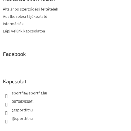
c
Általános szerződési feltételek
Adatkezelési tájékoztató
Információk
Lépj velünk kapcsolatba
Facebook
Kapcsolat
sportfit
@
sportfit.hu
06706293861
@sportfithu
@sportfithu