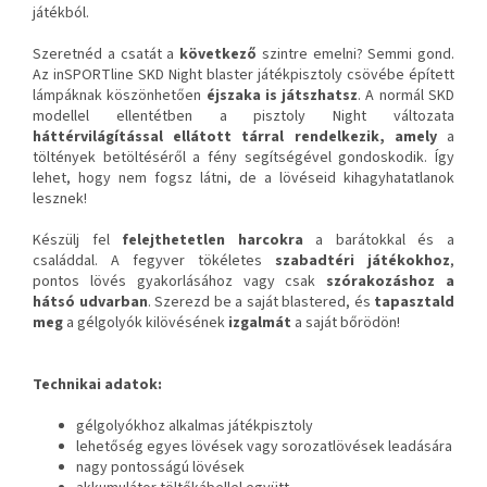
játékból.
Szeretnéd a csatát a
következő
szintre emelni? Semmi gond.
Az inSPORTline SKD Night blaster játékpisztoly csövébe épített
lámpáknak köszönhetően
éjszaka is játszhatsz
. A normál SKD
modellel ellentétben a pisztoly Night változata
háttérvilágítással ellátott tárral rendelkezik, amely
a
töltények betöltéséről a fény segítségével gondoskodik. Így
lehet, hogy nem fogsz látni, de a lövéseid kihagyhatatlanok
lesznek!
Készülj fel
felejthetetlen harcokra
a barátokkal és a
családdal. A fegyver tökéletes
szabadtéri játékokhoz
,
pontos lövés gyakorlásához vagy csak
szórakozáshoz a
hátsó udvarban
. Szerezd be a saját blastered, és
tapasztald
meg
a gélgolyók kilövésének
izgalmát
a saját bőrödön!
Technikai adatok:
gélgolyókhoz alkalmas játékpisztoly
lehetőség egyes lövések vagy sorozatlövések leadására
nagy pontosságú lövések