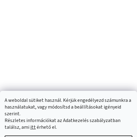
A weboldal sütiket használ. Kérjük engedélyezd számunkra a
használatukat, vagy módosítsd a beállításokat igényeid
szerint.
Részletes információkat az Adatkezelés szabályzatban
Shoptet készítette
találsz, ami
itt
érhető el.