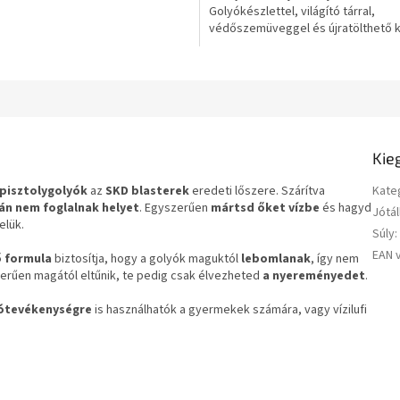
Golyókészlettel, világító tárral,
csillag.
védőszemüveggel és újratölthető ká
Mindez az órákig tartó...
Kie
 pisztolygolyók
az
SKD blasterek
eredeti lőszere. Szárítva
Kate
án nem foglalnak helyet
. Egyszerűen
mártsd őket vízbe
és hagyd
Jótál
elük.
Súly
:
EAN 
 formula
biztosítja, hogy a golyók maguktól
lebomlanak
, így nem
zerűen magától eltűnik, te pedig csak élvezheted
a nyereményedet
.
ótevékenységre
is használhatók a gyermekek számára, vagy vízilufi