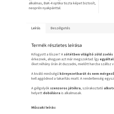
alkalmas, BaK-4 optika tiszta képet biztosít,
neoprén nyakpánttal.
Leírás
Beszélgetés
Termék részletes leírása
Kifogyott a lőszer? A
sötétben világító zöld zselés
érkeznek, ahogyan azt már megszoktad. Így
egyáltal
őket néhány órán át duzzadni, mielőtt harcba szállsz v
A kiváló minőségű
környezetbarát és nem mérgező
kell aggódnod a takarítás miatt. A rendetlenség egys
A gélgolyók
szenzoros játékra
, szórakoztató
alkot
helyett
dobálásra
is alkalmasak.
Műszaki leírás: