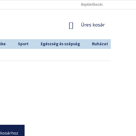
Bejelentkezés
KOSÁR
Üres kosár
ike
Sport
Egészség és szépség
Ruházat
Outdoo
 kosárhoz