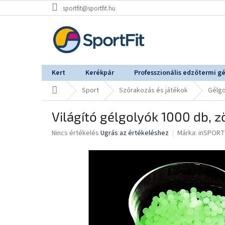
Ugrás
sportfit@sportfit.hu
a
fő
tartalomhoz
Kert
Kerékpár
Professzionális edzőtermi g
Kezdőlap
Sport
Szórakozás és játékok
Gélgo
Világító gélgolyók 1000 db, z
A
Nincs értékelés
Ugrás az értékeléshez
Márka:
inSPORT
termék
átlagos
értékelése
5-
ből
0,0
csillag.