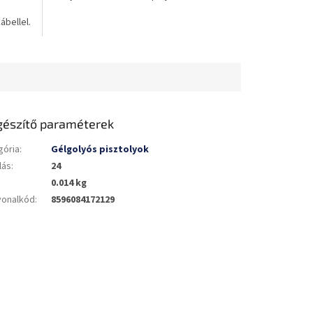
bellel.
gészítő paraméterek
gória
:
Gélgolyós pisztolyok
lás
:
24
0.014 kg
vonalkód
:
8596084172129