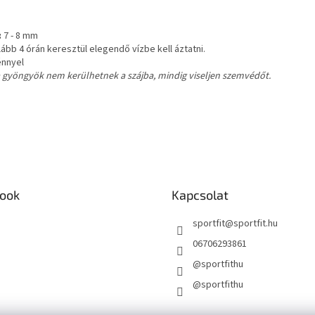
:
7 - 8 mm
bb 4 órán keresztül elegendő vízbe kell áztatni.
énnyel
, a gyöngyök nem kerülhetnek a szájba, mindig viseljen szemvédőt.
ook
Kapcsolat
sportfit
@
sportfit.hu
06706293861
@sportfithu
@sportfithu