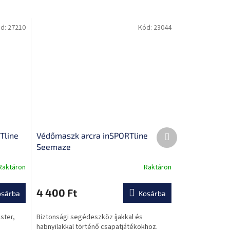
d:
27210
Kód:
23044
Következő
Tline
Védőmaszk arcra inSPORTline
termék
Seemaze
Raktáron
Raktáron
4 400 Ft
osárba
Kosárba
aster,
Biztonsági segédeszköz íjakkal és
habnyilakkal történő csapatjátékokhoz.