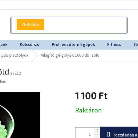
KERESÉS
épek
Kölcsönző
Profi edzőtermi gépek
Fitness
Eb
lyós pisztolyok
Világító gélgolyók 1000 db, zöld
öld
27212
line
1 100 Ft
Egységár:
Raktáron
Hozzáadás a