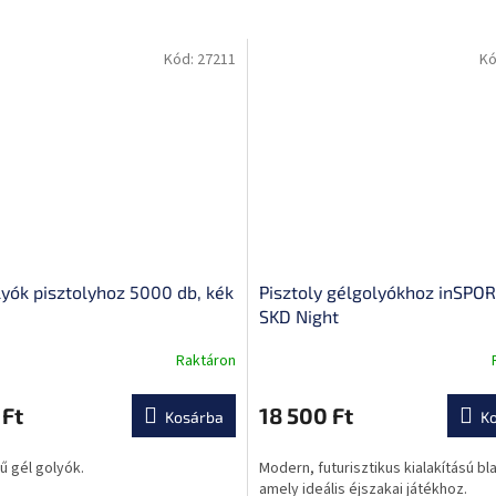
Kód:
27211
Kó
lyók pisztolyhoz 5000 db, kék
Pisztoly gélgolyókhoz inSPOR
SKD Night
Raktáron
A
termék
átlagos
 Ft
18 500 Ft
Kosárba
K
értékelése
5-
ű gél golyók.
Modern, futurisztikus kialakítású bl
ből
amely ideális éjszakai játékhoz.
0,0