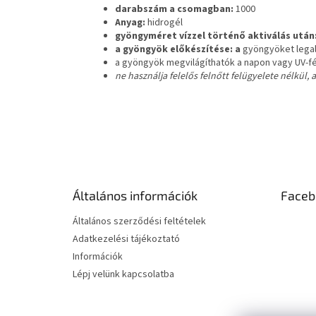
darabszám a csomagban:
1000
Anyag:
hidrogél
gyöngyméret vízzel történő aktiválás után
a gyöngyök előkészítése: a
gyöngyöket legalá
a gyöngyök megvilágíthatók a napon vagy UV-f
ne használja felelős felnőtt felügyelete nélkül
L
á
b
l
é
Általános információk
Faceb
c
Általános szerződési feltételek
Adatkezelési tájékoztató
Információk
Lépj velünk kapcsolatba