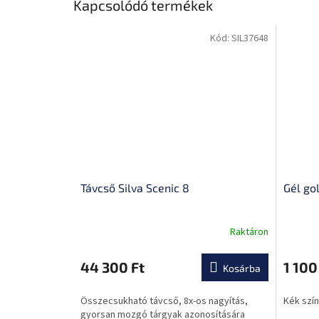
Kapcsolódó termékek
Kód:
SIL37648
Távcső Silva Scenic 8
Gél go
Raktáron
44 300 Ft
1 100
Kosárba
Összecsukható távcső, 8x-os nagyítás,
Kék szín
gyorsan mozgó tárgyak azonosítására