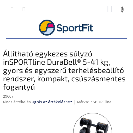
Ugrás
KOSÁR
a
fő
tartalomhoz
Állítható egykezes súlyzó
inSPORTline DuraBell® 5-41 kg,
gyors és egyszerű terhelésbeállító
rendszer, kompakt, csúszásmentes
fogantyú
29667
A
Nincs értékelés
Ugrás az értékeléshez
Márka:
inSPORTline
termék
átlagos
értékelése
5-
ből