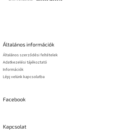
L
á
b
l
é
Általános információk
c
Általános szerződési feltételek
Adatkezelési tájékoztató
Információk
Lépj velünk kapcsolatba
Facebook
Kapcsolat