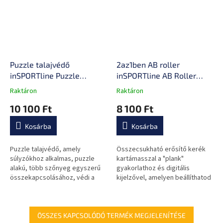
Puzzle talajvédő
2az1ben AB roller
inSPORTline Puzzle
inSPORTline AB Roller
50x50x1,5 cm
DR2020
Raktáron
Raktáron
A
A
termék
termék
10 100 Ft
8 100 Ft
átlagos
átlagos
értékelése
értékelése
Kosárba
Kosárba
5-
5-
ből
ből
0,0
0,0
Puzzle talajvédő, amely
Összecsukható erősítő kerék
csillag.
csillag.
súlyzókhoz alkalmas, puzzle
kartámasszal a "plank"
alakú, több szőnyeg egyszerű
gyakorlathoz és digitális
összekapcsolásához, védi a
kijelzővel, amelyen beállíthatod
padlót a sérülésektől, csillapítja
a visszaszámlálást!
a rezgést és a zajt.
ÖSSZES KAPCSOLÓDÓ TERMÉK MEGJELENÍTÉSE