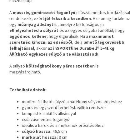
használhatja.
A
masszív, gumírozott fogantyú
csúszásmentes bordázással
rendelkezik, ezért
jól fekszik a kezedben
. A csomag tartalmaz
egy
műanyag állványt
is, amelyre biztonságosan
elhelyezheted a súlyzót
és az egyes súlyokat anélkül, hogy
aggódnod kellene
, hogy elgurulnak. Ha a
maximumot
szeretnéd kihozni az edzésből
, de a
lehető legkevesebb
felhajtással
, akkor az
inSPORTline DuraBell® 5-41 kg
Állítható egykezes súlyzó a
te választásod!
A súlyzó
költséghatékony páros szettben
is
megvásárolható.
Technikai adatok:
modern állítható súlyzó a hatékony súlyzós edzéshez
gyors és egyszerű terhelésbeállító rendszer
kompakt kialakítás állvánnyal
csúszásmentes fogantyú
ideális a karok és a mellizmok erősítéséhez
súlyzó hossza:
46,5 cm
markolat hossza:
9 cm