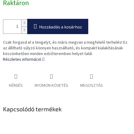
Raktáron
Hozzáadás a kosárhoz
Csak forgasd el a tengelyt, és máris megvan a megfelelő terhelés! Ez
az állítható súlyzó könnyen használható, és kompakt kialakításának
köszönhetően minden edzőteremben helyet talál.
Részletes információ
KÉRDÉS
NYOMON KÖVETÉS
MEGOSZTÁS
Kapcsolódó termékek