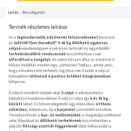
Leírás
Beszélgetés
Termék részletes leírása
Ha a
legmodernebb edzőtermi felszereléseket
keresed,
az
inSPORTline DuraBell® 5-41 kg
Állítható egykezes
súlyzó
mindenképpen ezek közé tartozik! Az egyedülálló
terhelésbeállító rendszernek
köszönhetően csak
elfordítod a tengelyt
, és máris készen állsz az edzésre! A
helyes beállítás esetén egy
„kattanást”
hallasz, amely jelzi,
hogy a kiválasztott terhelés rögzítve van. Ezután a súlyzó
belsejében
láthatod a pontos értéket kilogrammban
kifejezve.
A súlyzó mindkét oldalán akár
5 súlyt
is elhelyezhetsz
különböző kombinációkban. A súlyzó súlya így
5 és 41 kg
között
lehet. Ez bőven elegendő egy klasszikus
otthoni
edzéshez
, különösen, ha a
karjaidat
szeretnéd erősíteni.
Természetesen a
has- és mellizmaidat
is megdolgoztathatod
vele. Ráadásul az
állítható terhelésnek
köszönhetően a
súlyzót
fittségi szinttől függetlenül
több felhasználó is