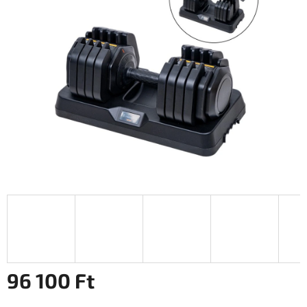
0,0
csillag.
96 100 Ft
Egységár: