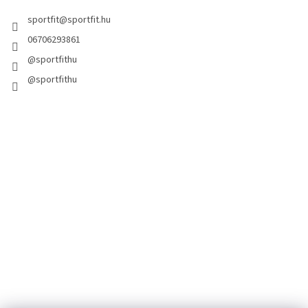
sportfit
@
sportfit.hu
06706293861
@sportfithu
@sportfithu