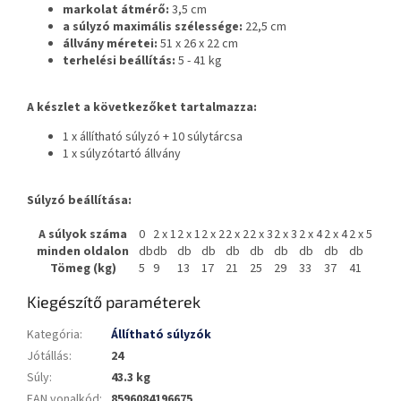
markolat átmérő:
3,5 cm
a súlyzó maximális szélessége:
22,5 cm
állvány méretei:
51 x 26 x 22 cm
terhelési beállítás:
5 - 41 kg
A készlet a következőket tartalmazza:
1 x állítható súlyzó + 10 súlytárcsa
1 x súlyzótartó állvány
Súlyzó beállítása:
A súlyok száma
0
2 x 1
2 x 1
2 x 2
2 x 2
2 x 3
2 x 3
2 x 4
2 x 4
2 x 5
minden oldalon
db
db
db
db
db
db
db
db
db
db
Tömeg (kg)
5
9
13
17
21
25
29
33
37
41
Kiegészítő paraméterek
Kategória
:
Állítható súlyzók
Jótállás
:
24
Súly
:
43.3 kg
EAN vonalkód
:
8596084196675