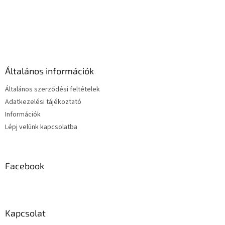
L
i
s
L
t
á
a
b
i
l
r
é
á
Általános információk
c
n
y
Általános szerződési feltételek
í
Adatkezelési tájékoztató
t
Információk
á
s
Lépj velünk kapcsolatba
e
l
e
m
Facebook
e
i
Kapcsolat