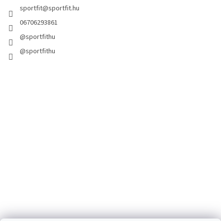
sportfit
@
sportfit.hu
06706293861
@sportfithu
@sportfithu