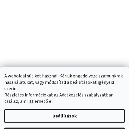
A weboldal sütiket használ. Kérjük engedélyezd számunkra a
használatukat, vagy módosítsd a beállításokat igényeid
szerint.
Részletes információkat az Adatkezelés szabályzatban
Shoptet készítette
találsz, ami
itt
érhető el.
Copyright 2026
Sportfit.hu
. Minden jog fenntartva.
Süti beállítások
Beállítások
szerkesztése