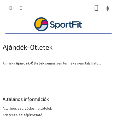
Ugrás
KOSÁR
a
fő
tartalomhoz
Ajándék-Ötletek
A márka
Ajándék-Ötletek
semmilyen terméke nem található...
L
á
b
l
é
Általános információk
c
Általános szerződési feltételek
Adatkezelési tájékoztató