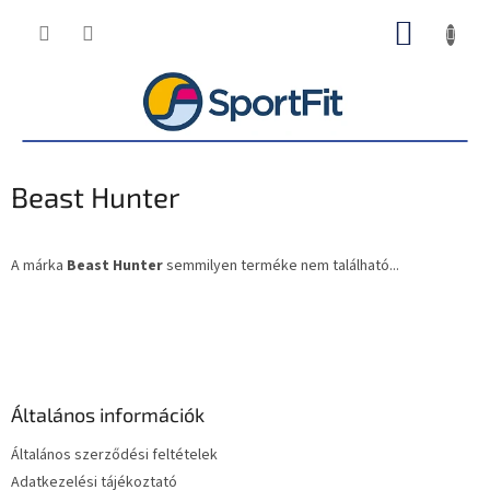
Ugrás
KOSÁR
a
fő
tartalomhoz
Beast Hunter
A márka
Beast Hunter
semmilyen terméke nem található...
L
á
b
l
é
Általános információk
c
Általános szerződési feltételek
Adatkezelési tájékoztató