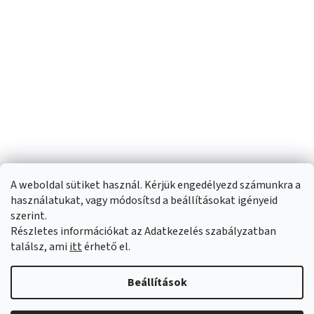
A weboldal sütiket használ. Kérjük engedélyezd számunkra a
használatukat, vagy módosítsd a beállításokat igényeid
szerint.
Részletes információkat az Adatkezelés szabályzatban
Shoptet készítette
találsz, ami
itt
érhető el.
Copyright 2026
Sportfit.hu
. Minden jog fenntartva.
Süti beállítások
Beállítások
szerkesztése