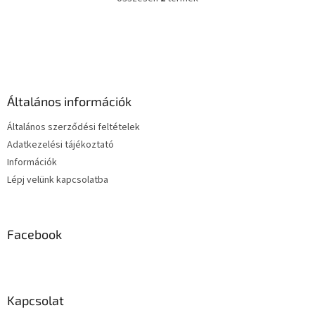
L
i
s
L
t
á
a
b
i
l
r
é
á
Általános információk
c
n
y
Általános szerződési feltételek
í
Adatkezelési tájékoztató
t
Információk
á
s
Lépj velünk kapcsolatba
e
l
e
m
Facebook
e
i
Kapcsolat