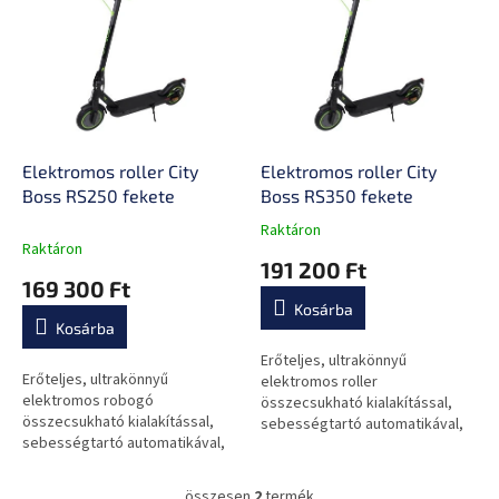
e
k
r
r
m
e
é
n
k
d
e
e
k
z
l
Elektromos roller City
Elektromos roller City
é
i
Boss RS250 fekete
Boss RS350 fekete
s
s
e
Raktáron
A
t
Raktáron
termék
191 200 Ft
á
átlagos
169 300 Ft
j
értékelése
Kosárba
a
5-
Kosárba
ből
0,0
Erőteljes, ultrakönnyű
Erőteljes, ultrakönnyű
csillag.
elektromos roller
elektromos robogó
összecsukható kialakítással,
összecsukható kialakítással,
sebességtartó automatikával,
sebességtartó automatikával,
négy sebességmóddal és 120
négy sebességmóddal és 120
kg-os terhelhetőséggel.
kg-os terhelhetőséggel.
összesen
2
termék