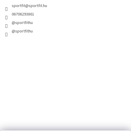
sportfit
@
sportfit.hu
06706293861
@sportfithu
@sportfithu