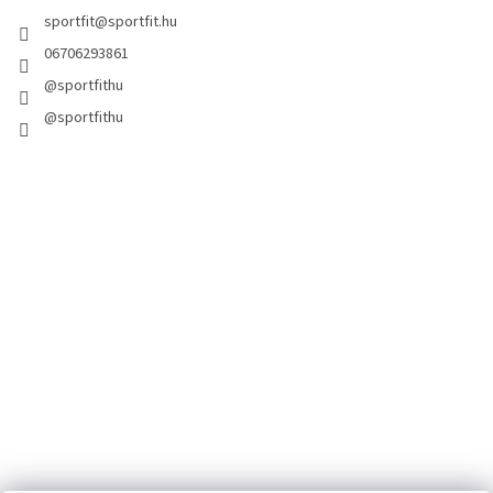
sportfit
@
sportfit.hu
06706293861
@sportfithu
@sportfithu