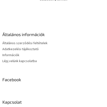
L
i
s
L
t
á
a
b
i
l
r
é
á
Általános információk
c
n
y
Általános szerződési feltételek
í
Adatkezelési tájékoztató
t
Információk
á
s
Lépj velünk kapcsolatba
e
l
e
m
Facebook
e
i
Kapcsolat