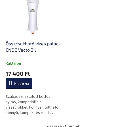
e
k
r
r
m
e
é
n
k
d
e
e
k
z
l
Összcsukható vizes palack
é
i
CNOC Vecto 3 l
s
s
e
t
Raktáron
á
17 400 Ft
j
a
Kosárba
Szabadalmaztatott kettős
nyitás, kompatibilis a
vízszűrőkkel, könnyen tölthető,
könnyű, kompakt és rendkívül
tartós.
összesen
1
termék