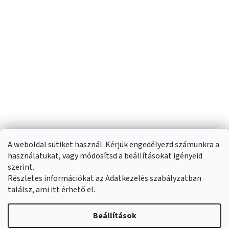
A weboldal sütiket használ. Kérjük engedélyezd számunkra a
használatukat, vagy módosítsd a beállításokat igényeid
szerint.
Részletes információkat az Adatkezelés szabályzatban
Shoptet készítette
találsz, ami
itt
érhető el.
Copyright 2026
Sportfit.hu
. Minden jog fenntartva.
Süti beállítások
Beállítások
szerkesztése