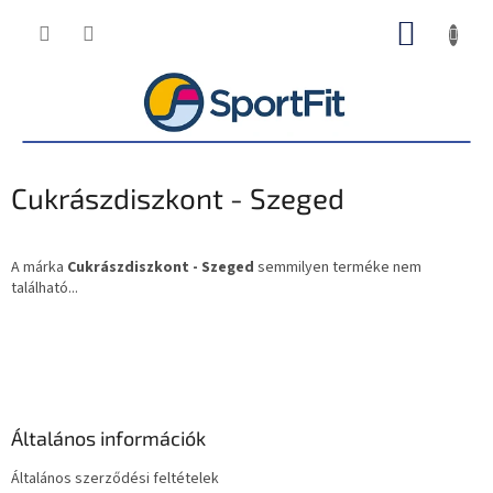
Ugrás
KOSÁR
a
fő
tartalomhoz
Cukrászdiszkont - Szeged
A márka
Cukrászdiszkont - Szeged
semmilyen terméke nem
található...
L
á
b
l
é
Általános információk
c
Általános szerződési feltételek