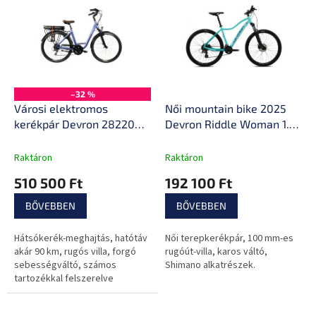
e
k
r
r
m
e
é
n
k
d
e
e
k
z
–32 %
l
Városi elektromos
Női mountain bike 2025
é
i
kerékpár Devron 28220
Devron Riddle Woman 1.7
s
s
28"
27,5", Shimano váltó, WTB
e
t
Ranger gumik, Shimano
Raktáron
Raktáron
á
MT200 hidraulikus
510 500 Ft
192 100 Ft
j
tárcsafékek
a
BŐVEBBEN
BŐVEBBEN
Hátsókerék-meghajtás, hatótáv
Női terepkerékpár, 100 mm-es
akár 90 km, rugós villa, forgó
rugóút-villa, karos váltó,
sebességváltó, számos
Shimano alkatrészek.
tartozékkal felszerelve