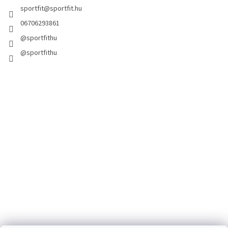
sportfit
@
sportfit.hu
06706293861
@sportfithu
@sportfithu