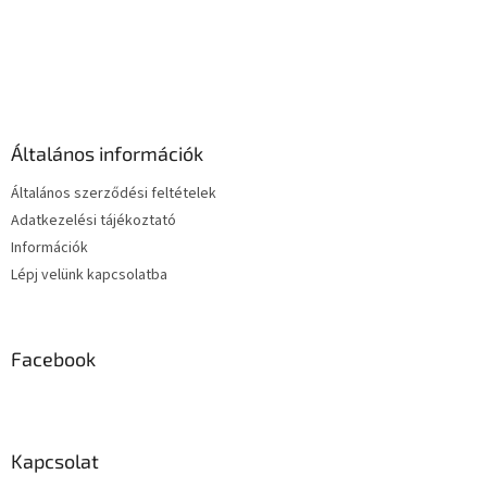
L
i
s
L
t
á
a
b
i
l
r
é
á
Általános információk
c
n
y
Általános szerződési feltételek
í
Adatkezelési tájékoztató
t
Információk
á
s
Lépj velünk kapcsolatba
e
l
e
m
Facebook
e
i
Kapcsolat