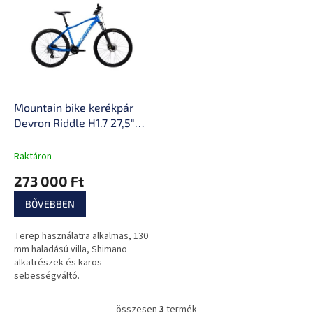
Mountain bike kerékpár
Devron Riddle H1.7 27,5"
221RM
Raktáron
273 000 Ft
BŐVEBBEN
Terep használatra alkalmas, 130
mm haladású villa, Shimano
alkatrészek és karos
sebességváltó.
összesen
3
termék