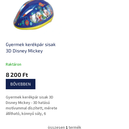
e
k
r
r
m
e
é
n
k
d
e
e
k
z
l
Gyermek kerékpár sisak
é
i
3D Disney Mickey
s
s
e
t
Raktáron
á
8 200 Ft
j
a
BŐVEBBEN
Gyermek kerékpár sisak 3D
Disney Mickey - 3D hatású
motívummal díszített, mérete
állítható, könnyű súly, 6
szellőzőnyílás
összesen
1
termék