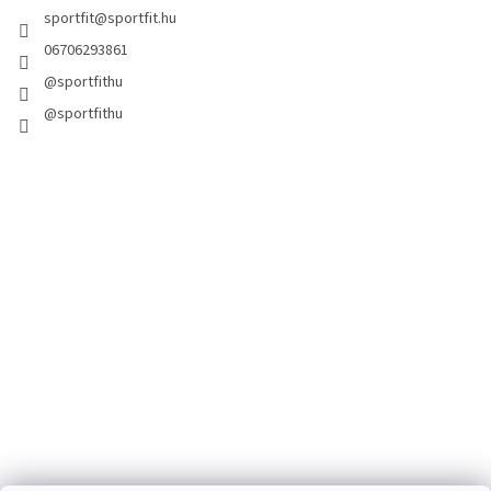
sportfit
@
sportfit.hu
06706293861
@sportfithu
@sportfithu