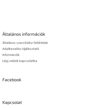
L
i
s
L
t
á
a
b
i
l
r
é
á
Általános információk
c
n
y
Általános szerződési feltételek
í
Adatkezelési tájékoztató
t
Információk
á
s
Lépj velünk kapcsolatba
e
l
e
m
Facebook
e
i
Kapcsolat