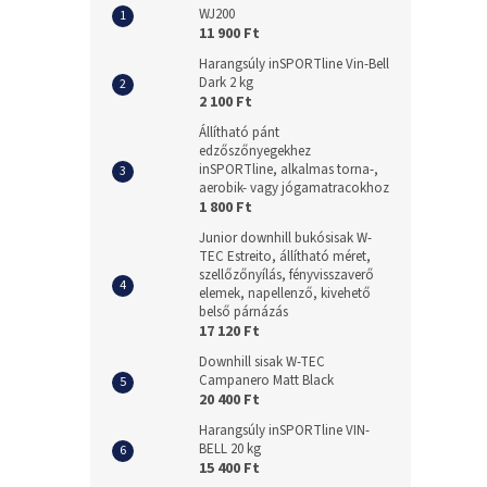
WJ200
11 900 Ft
Harangsúly inSPORTline Vin-Bell
Dark 2 kg
2 100 Ft
Állítható pánt
edzőszőnyegekhez
inSPORTline, alkalmas torna-,
aerobik- vagy jógamatracokhoz
1 800 Ft
Junior downhill bukósisak W-
TEC Estreito, állítható méret,
szellőzőnyílás, fényvisszaverő
elemek, napellenző, kivehető
belső párnázás
17 120 Ft
Downhill sisak W-TEC
Campanero Matt Black
20 400 Ft
Harangsúly inSPORTline VIN-
BELL 20 kg
15 400 Ft