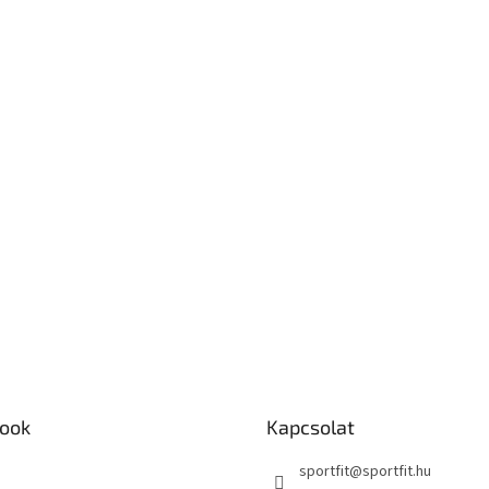
ook
Kapcsolat
sportfit
@
sportfit.hu