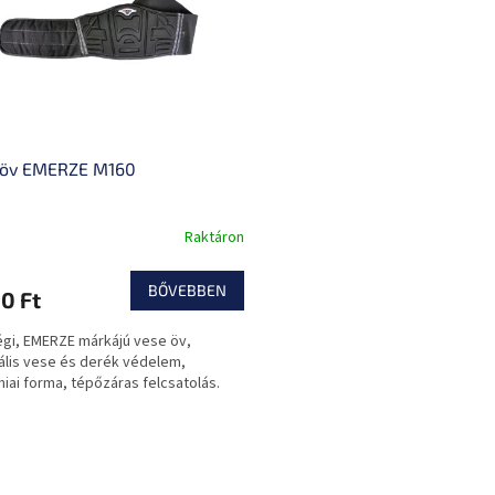
 öv EMERZE M160
Raktáron
BŐVEBBEN
0 Ft
gi, EMERZE márkájú vese öv,
lis vese és derék védelem,
iai forma, tépőzáras felcsatolás.
L
i
s