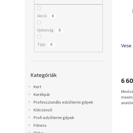
m
k
l
é
r
k
e
Akció
0
e
n
k
d
Újdonság
0
l
e
i
z
Tipp
0
Vese
s
é
t
s
á
e
j
Kategóriák
a
Kategóriák
átugrása
6 60
Kert
Minősé
Kerékpár
maximá
Professzionális edzőtermi gépek
anatóm
Kölcsönző
Profi edzőtermi gépek
Fitness