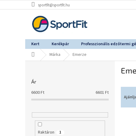
Ugrás
sportfit@sportfit.hu
a
fő
tartalomhoz
Kert
Kerékpár
Professzionális edzőtermi g
Kezdőlap
Márka
Emerze
O
Eme
l
d
Ár
a
T
l
6600
Ft
6601
Ft
e
s
Ajánlj
r
ó
m
p
T
é
a
e
k
n
r
e
e
Raktáron
1