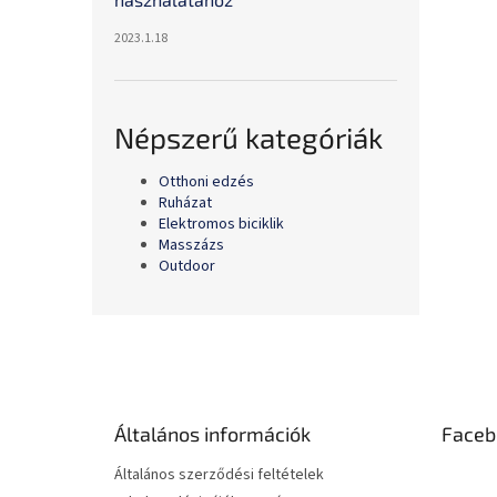
2023.1.18
Népszerű kategóriák
Otthoni edzés
Ruházat
Elektromos biciklik
Masszázs
Outdoor
L
á
b
l
é
Általános információk
Faceb
c
Általános szerződési feltételek