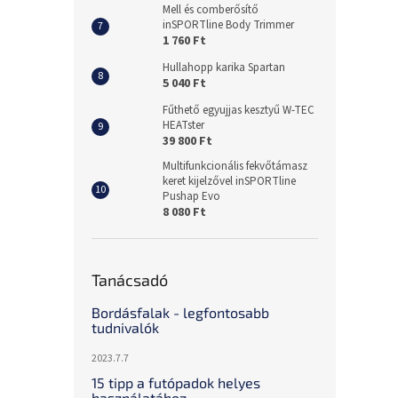
Mell és comberősítő
inSPORTline Body Trimmer
1 760 Ft
Hullahopp karika Spartan
5 040 Ft
Fűthető egyujjas kesztyű W-TEC
HEATster
39 800 Ft
Multifunkcionális fekvőtámasz
keret kijelzővel inSPORTline
Pushap Evo
8 080 Ft
Tanácsadó
Bordásfalak - legfontosabb
tudnivalók
2023.7.7
15 tipp a futópadok helyes
használatához