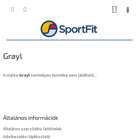
Ugrás
KOSÁR
a
fő
tartalomhoz
Grayl
A márka
Grayl
semmilyen terméke nem található...
L
á
b
l
é
Általános információk
c
Általános szerződési feltételek
Adatkezelési tájékoztató