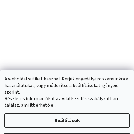
A weboldal sütiket használ. Kérjük engedélyezd számunkra a
használatukat, vagy módosítsd a beállításokat igényeid
szerint.
Részletes információkat az Adatkezelés szabályzatban
Shoptet készítette
találsz, ami
itt
érhető el.
Copyright 2026
Sportfit.hu
. Minden jog fenntartva.
Süti beállítások
Beállítások
szerkesztése